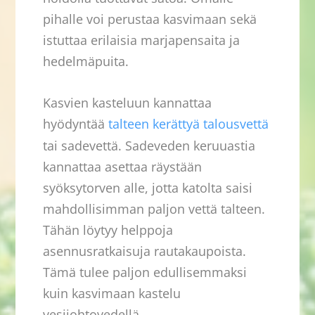
pihalle voi perustaa kasvimaan sekä
istuttaa erilaisia marjapensaita ja
hedelmäpuita.
Kasvien kasteluun kannattaa
hyödyntää
talteen kerättyä talousvettä
tai sadevettä. Sadeveden keruuastia
kannattaa asettaa räystään
syöksytorven alle, jotta katolta saisi
mahdollisimman paljon vettä talteen.
Tähän löytyy helppoja
asennusratkaisuja rautakaupoista.
Tämä tulee paljon edullisemmaksi
kuin kasvimaan kastelu
vesijohtovedellä.