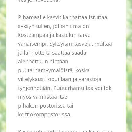
Pihamaalle kasvit kannattaa istuttaa
syksyn tullen, jolloin ilma on
kosteampaa ja kastelun tarve
vähäisempi. Syksyisin kasveja, multaa
ja lannotteita saattaa saada
alennettuun hintaan
puutarhamyymälöistä, koska
viljelykausi lopuillaan ja varastoja
tyhjennetään. Puutarhamultaa voi toki
myös valmistaa itse
pihakompostorissa tai
keittiökompostorissa.
Kasvit tulee edullisemmaksi kasvattaa