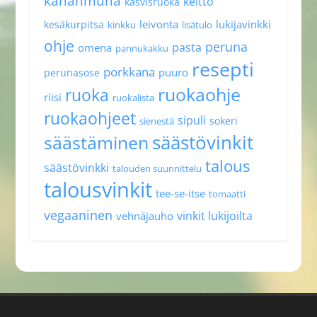
kananmuna
keitto
kasvisruoka
leivonta
lukijavinkki
kesäkurpitsa
kinkku
lisätulo
ohje
peruna
pasta
omena
pannukakku
resepti
porkkana
puuro
perunasose
ruokaohje
ruoka
riisi
ruokalista
ruokaohjeet
sipuli
sokeri
sienestä
säästövinkit
säästäminen
talous
säästövinkki
talouden suunnittelu
talousvinkit
tee-se-itse
tomaatti
vegaaninen
vinkit lukijoilta
vehnäjauho