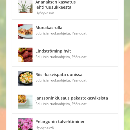
Ananaksen kasvatus
lehtiruusukkeesta
Hyötykasvit
Munakasrulla
Edullisia ruokaohjeita
,
Pääruoat
Lindströminpihvit
Edullisia ruokaohjeita
,
Pääruoat
Riisi-kasvispata uunissa
Edullisia ruokaohjeita
,
Pääruoat
Janssoninkiusaus pakastekasviksista
Edullisia ruokaohjeita
,
Pääruoat
Pelargonin talvehtiminen
Hyötykasvit