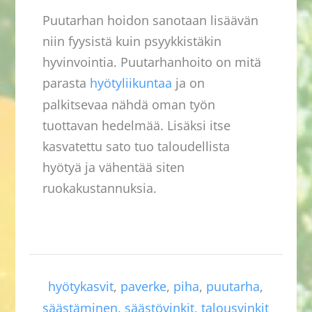
Puutarhan hoidon sanotaan lisäävän
niin fyysistä kuin psyykkistäkin
hyvinvointia. Puutarhanhoito on mitä
parasta
hyötyliikuntaa
ja on
palkitsevaa nähdä oman työn
tuottavan hedelmää. Lisäksi itse
kasvatettu sato tuo taloudellista
hyötyä ja vähentää siten
ruokakustannuksia.
hyötykasvit
,
paverke
,
piha
,
puutarha
,
säästäminen
,
säästövinkit
,
talousvinkit