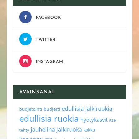
FACEBOOK
TWITTER
INSTAGRAM
AVAINSANAT
edullisia jälkiruokia
budjetointi
budjetti
edullisia ruokia
hyötykasvit
itse
jauheliha
jälkiruoka
kakku
tehty