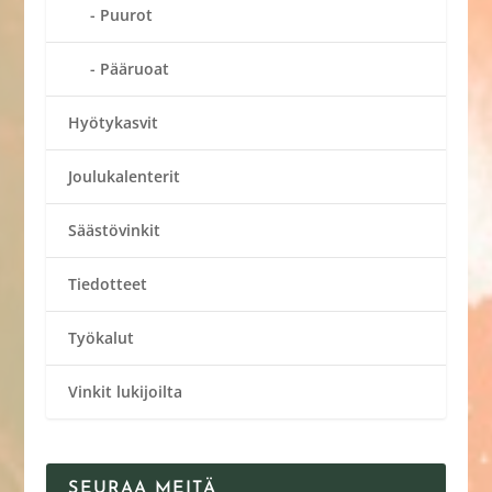
Puurot
Pääruoat
Hyötykasvit
Joulukalenterit
Säästövinkit
Tiedotteet
Työkalut
Vinkit lukijoilta
SEURAA MEITÄ