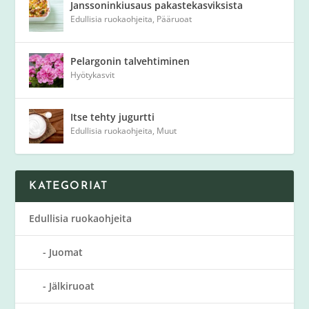
Janssoninkiusaus pakastekasviksista
Edullisia ruokaohjeita
,
Pääruoat
Pelargonin talvehtiminen
Hyötykasvit
Itse tehty jugurtti
Edullisia ruokaohjeita
,
Muut
KATEGORIAT
Edullisia ruokaohjeita
Juomat
Jälkiruoat