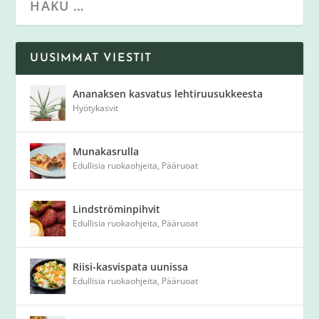
UUSIMMAT VIESTIT
Ananaksen kasvatus lehtiruusukkeesta
Hyötykasvit
Munakasrulla
Edullisia ruokaohjeita
,
Pääruoat
Lindströminpihvit
Edullisia ruokaohjeita
,
Pääruoat
Riisi-kasvispata uunissa
Edullisia ruokaohjeita
,
Pääruoat