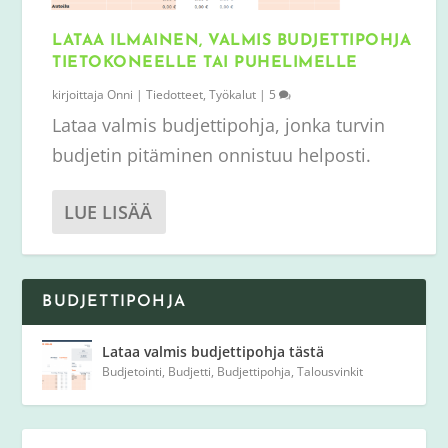
LATAA ILMAINEN, VALMIS BUDJETTIPOHJA
TIETOKONEELLE TAI PUHELIMELLE
kirjoittaja
Onni
|
Tiedotteet
,
Työkalut
|
5
Lataa valmis budjettipohja, jonka turvin
budjetin pitäminen onnistuu helposti.
LUE LISÄÄ
BUDJETTIPOHJA
Lataa valmis budjettipohja tästä
Budjetointi
,
Budjetti
,
Budjettipohja
,
Talousvinkit