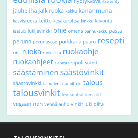
hyötykasvit
itse tehty
kananmuna
jauheliha
jälkiruoka
kakku
keitto
leivonta
kasvisruoka
kesäkurpitsa
kinkku
ohje
pasta
lukijavinkki
omena
lisätulo
pannukakku
resepti
peruna
porkkana
puuro
perunasose
ruokaohje
ruoka
riisi
ruokalista
ruokaohjeet
sipuli
sokeri
sienestä
säästövinkit
säästäminen
talous
säästövinkki
talouden suunnittelu
talousvinkit
tee-se-itse
tomaatti
vegaaninen
vinkit lukijoilta
vehnäjauho