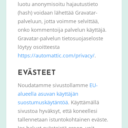
luotu anonymisoitu hajautustieto
(hash) voidaan lähettää Gravatar-
palveluun, jotta voimme selvittää,
onko kommentoija palvelun käyttäjä.
Gravatar-palvelun tietosuojaseloste
löytyy osoitteesta
https://automattic.com/privacy/
.
EVÄSTEET
Noudatamme sivustollamme
EU-
alueella asuvan käyttäjän
suostumuskäytäntöä
. Käyttämällä
sivustoa hyväksyt, että koneellesi
tallennetaan istuntokohtainen eväste.
Jos haluat evästeistä eroon, voit