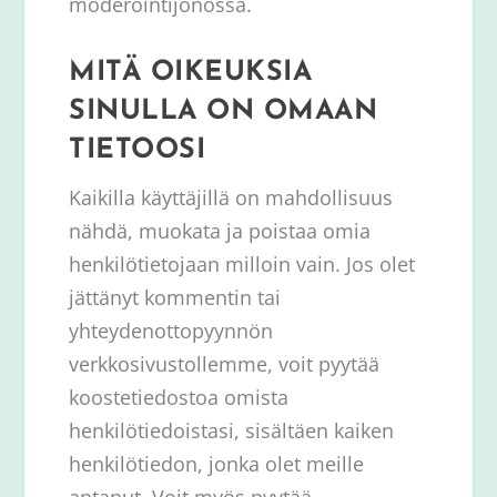
moderointijonossa.
MITÄ OIKEUKSIA
SINULLA ON OMAAN
TIETOOSI
Kaikilla käyttäjillä on mahdollisuus
nähdä, muokata ja poistaa omia
henkilötietojaan milloin vain. Jos olet
jättänyt kommentin tai
yhteydenottopyynnön
verkkosivustollemme, voit pyytää
koostetiedostoa omista
henkilötiedoistasi, sisältäen kaiken
henkilötiedon, jonka olet meille
antanut. Voit myös pyytää