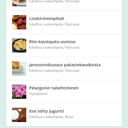
Edullisia ruokaohjeita
,
Pääruoat
Lindströminpihvit
Edullisia ruokaohjeita
,
Pääruoat
Riisi-kasvispata uunissa
Edullisia ruokaohjeita
,
Pääruoat
Janssoninkiusaus pakastekasviksista
Edullisia ruokaohjeita
,
Pääruoat
Pelargonin talvehtiminen
Hyötykasvit
Itse tehty jugurtti
Edullisia ruokaohjeita
,
Muut