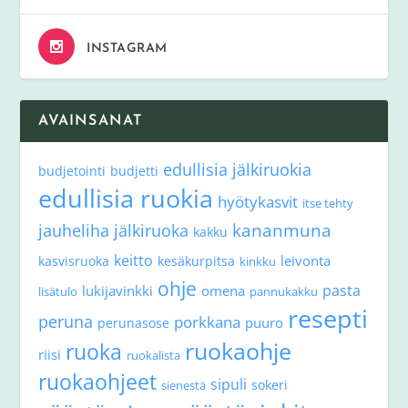
INSTAGRAM
AVAINSANAT
edullisia jälkiruokia
budjetointi
budjetti
edullisia ruokia
hyötykasvit
itse tehty
kananmuna
jauheliha
jälkiruoka
kakku
keitto
leivonta
kasvisruoka
kesäkurpitsa
kinkku
ohje
pasta
lukijavinkki
omena
lisätulo
pannukakku
resepti
peruna
porkkana
puuro
perunasose
ruokaohje
ruoka
riisi
ruokalista
ruokaohjeet
sipuli
sokeri
sienestä