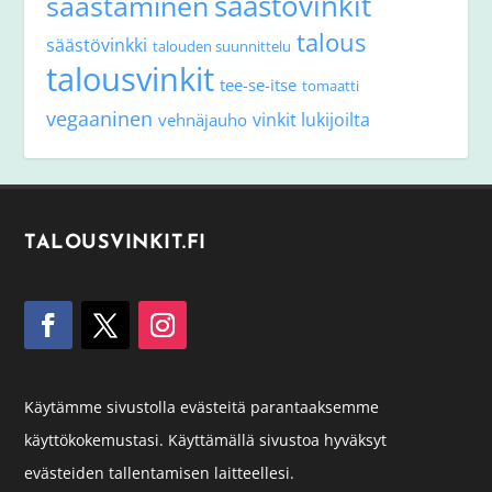
säästövinkit
säästäminen
talous
säästövinkki
talouden suunnittelu
talousvinkit
tee-se-itse
tomaatti
vegaaninen
vinkit lukijoilta
vehnäjauho
TALOUSVINKIT.FI
Käytämme sivustolla evästeitä parantaaksemme
käyttökokemustasi. Käyttämällä sivustoa hyväksyt
evästeiden tallentamisen laitteellesi.