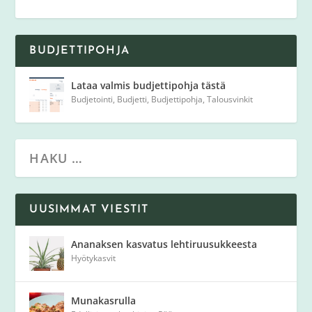
BUDJETTIPOHJA
Lataa valmis budjettipohja tästä
Budjetointi
,
Budjetti
,
Budjettipohja
,
Talousvinkit
UUSIMMAT VIESTIT
Ananaksen kasvatus lehtiruusukkeesta
Hyötykasvit
Munakasrulla