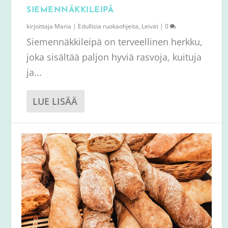
SIEMENNÄKKILEIPÄ
kirjoittaja
Maria
|
Edullisia ruokaohjeita
,
Leivät
|
0
Siemennäkkileipä on terveellinen herkku,
joka sisältää paljon hyviä rasvoja, kuituja
ja...
LUE LISÄÄ