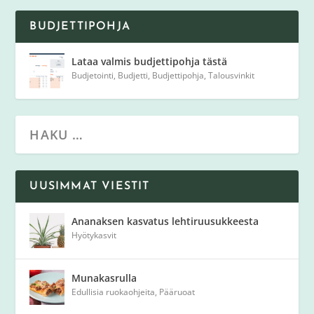
BUDJETTIPOHJA
Lataa valmis budjettipohja tästä
Budjetointi
,
Budjetti
,
Budjettipohja
,
Talousvinkit
UUSIMMAT VIESTIT
Ananaksen kasvatus lehtiruusukkeesta
Hyötykasvit
Munakasrulla
Edullisia ruokaohjeita
,
Pääruoat