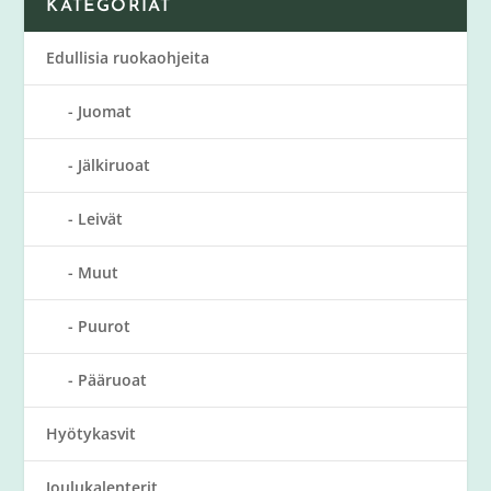
KATEGORIAT
Edullisia ruokaohjeita
Juomat
Jälkiruoat
Leivät
Muut
Puurot
Pääruoat
Hyötykasvit
Joulukalenterit