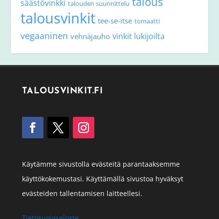
talous
säästövinkki
talouden suunnittelu
talousvinkit
tee-se-itse
tomaatti
vegaaninen
vinkit lukijoilta
vehnäjauho
TALOUSVINKIT.FI
Käytämme sivustolla evästeitä parantaaksemme
käyttökokemustasi. Käyttämällä sivustoa hyväksyt
evästeiden tallentamisen laitteellesi.
Tietosuojaseloste