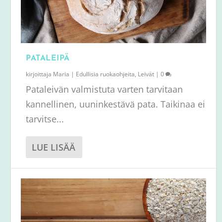
PATALEIPÄ
kirjoittaja
Maria
|
Edullisia ruokaohjeita
,
Leivät
|
0
Pataleivän valmistuta varten tarvitaan
kannellinen, uuninkestävä pata. Taikinaa ei
tarvitse...
LUE LISÄÄ