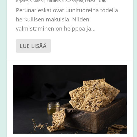
kirjoittaja
Maria
|
Edullisia ruokaohjeita
,
Leivät
|
0
Perunarieskat ovat uunituoreina todella
herkullisen makuisia. Niiden
valmistaminen on helppoa ja...
LUE LISÄÄ