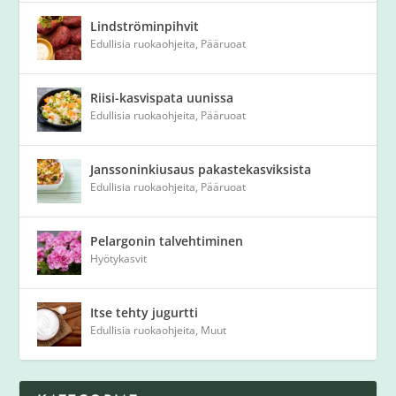
Lindströminpihvit
Edullisia ruokaohjeita
,
Pääruoat
Riisi-kasvispata uunissa
Edullisia ruokaohjeita
,
Pääruoat
Janssoninkiusaus pakastekasviksista
Edullisia ruokaohjeita
,
Pääruoat
Pelargonin talvehtiminen
Hyötykasvit
Itse tehty jugurtti
Edullisia ruokaohjeita
,
Muut