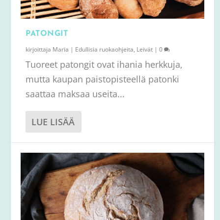
PATONGIT
kirjoittaja
Maria
|
Edullisia ruokaohjeita
,
Leivät
|
0
Tuoreet patongit ovat ihania herkkuja,
mutta kaupan paistopisteellä patonki
saattaa maksaa useita...
LUE LISÄÄ