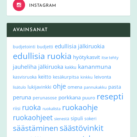
INSTAGRAM
AVAINSANAT
edullisia jälkiruokia
budjetointi
budjetti
edullisia ruokia
hyötykasvit
itse tehty
kananmuna
jauheliha
jälkiruoka
kakku
keitto
leivonta
kasvisruoka
kesäkurpitsa
kinkku
ohje
pasta
lukijavinkki
omena
lisätulo
pannukakku
resepti
peruna
porkkana
puuro
perunasose
ruokaohje
ruoka
riisi
ruokalista
ruokaohjeet
sipuli
sokeri
sienestä
säästövinkit
säästäminen