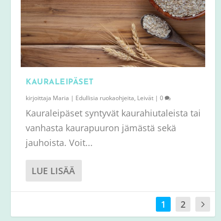
KAURALEIPÄSET
kirjoittaja
Maria
|
Edullisia ruokaohjeita
,
Leivät
|
0
Kauraleipäset syntyvät kaurahiutaleista tai
vanhasta kaurapuuron jämästä sekä
jauhoista. Voit...
LUE LISÄÄ
1
2