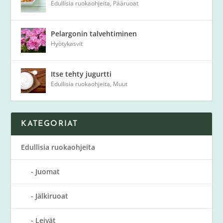
Edullisia ruokaohjeita
,
Pääruoat
Pelargonin talvehtiminen
Hyötykasvit
Itse tehty jugurtti
Edullisia ruokaohjeita
,
Muut
KATEGORIAT
Edullisia ruokaohjeita
Juomat
Jälkiruoat
Leivät