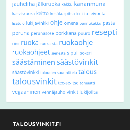
kananmuna
jauheliha
jälkiruoka
kakku
keitto
leivonta
kasvisruoka
kesäkurpitsa
kinkku
ohje
pasta
lukijavinkki
omena
lisätulo
pannukakku
resepti
peruna
porkkana
puuro
perunasose
ruokaohje
ruoka
riisi
ruokalista
ruokaohjeet
sipuli
sokeri
sienestä
säästövinkit
säästäminen
talous
säästövinkki
talouden suunnittelu
talousvinkit
tee-se-itse
tomaatti
vegaaninen
vinkit lukijoilta
vehnäjauho
TALOUSVINKIT.FI