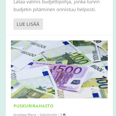
Lataa valmis budjettipohja, jonka turvin
budjetin pitäminen onnistuu helposti.
LUE LISÄÄ
PUSKURIRAHAS­TO
kirjoittaja
Maria
|
Säästövinkit
|
0