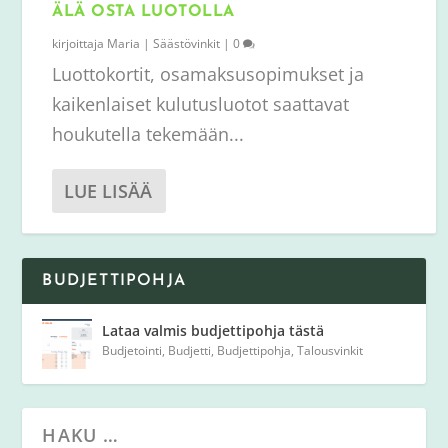
ÄLÄ OSTA LUOTOLLA
kirjoittaja
Maria
|
Säästövinkit
|
0
Luottokortit, osamaksusopimukset ja
kaikenlaiset kulutusluotot saattavat
houkutella tekemään...
LUE LISÄÄ
BUDJETTIPOHJA
Lataa valmis budjettipohja tästä
Budjetointi
,
Budjetti
,
Budjettipohja
,
Talousvinkit