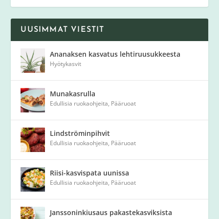
UUSIMMAT VIESTIT
Ananaksen kasvatus lehtiruusukkeesta
Hyötykasvit
Munakasrulla
Edullisia ruokaohjeita
,
Pääruoat
Lindströminpihvit
Edullisia ruokaohjeita
,
Pääruoat
Riisi-kasvispata uunissa
Edullisia ruokaohjeita
,
Pääruoat
Janssoninkiusaus pakastekasviksista