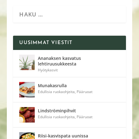
UUSIMMAT VIESTIT
Ananaksen kasvatus
lehtiruusukkeesta
Hyötykasvit
Munakasrulla
Edullisia ruokaohjeita
,
Pääruoat
Lindströminpihvit
Edullisia ruokaohjeita
,
Pääruoat
Riisi-kasvispata uunissa