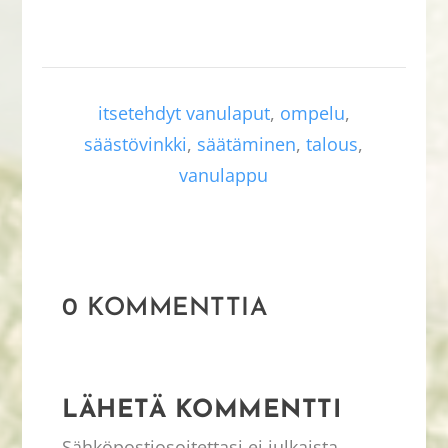
itsetehdyt vanulaput
,
ompelu
,
säästövinkki
,
säätäminen
,
talous
,
vanulappu
0 KOMMENTTIA
LÄHETÄ KOMMENTTI
Sähköpostiosoitettasi ei julkaista.