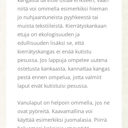
kangasta tarvitse ostaa erikseen, vaan
niitä voi ommella esimerkiksi hieman
jo nuhjaantuneista pyyhkeestä tai
muista tekstiileistä. Kierrätyskankaan
etuja on ekologisuuden ja
edullisuuden lisäksi se, että
kierrätyskangas ei enää kutistu
pesussa. Jos lappuja ompelee uutena
ostetusta kankaasta, kannattaa kangas
pestä ennen ompelua, jotta valmiit
laput eivät kutistuisi pesussa.
Vanulaput on helpoin ommella, jos ne
ovat pyöreitä. Kaavamallina voi
käyttää esimerkiksi juomalasia. Piirrä