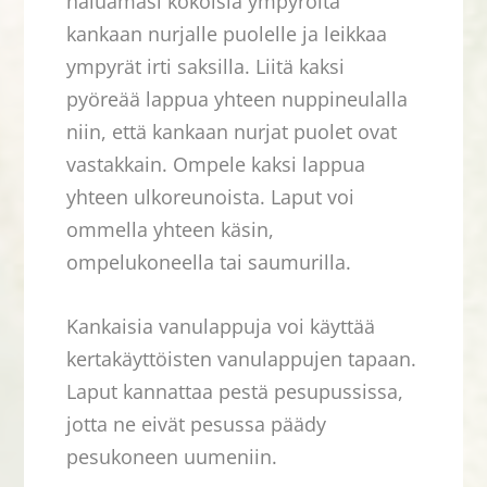
haluamasi kokoisia ympyröitä
kankaan nurjalle puolelle ja leikkaa
ympyrät irti saksilla. Liitä kaksi
pyöreää lappua yhteen nuppineulalla
niin, että kankaan nurjat puolet ovat
vastakkain. Ompele kaksi lappua
yhteen ulkoreunoista. Laput voi
ommella yhteen käsin,
ompelukoneella tai saumurilla.
Kankaisia vanulappuja voi käyttää
kertakäyttöisten vanulappujen tapaan.
Laput kannattaa pestä pesupussissa,
jotta ne eivät pesussa päädy
pesukoneen uumeniin.