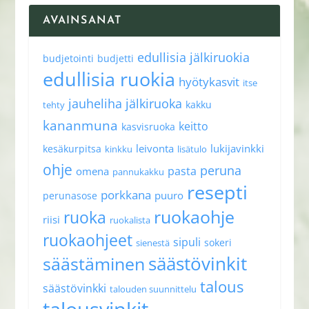
AVAINSANAT
edullisia jälkiruokia
budjetointi
budjetti
edullisia ruokia
hyötykasvit
itse
jauheliha
jälkiruoka
kakku
tehty
kananmuna
keitto
kasvisruoka
leivonta
lukijavinkki
kesäkurpitsa
kinkku
lisätulo
ohje
peruna
pasta
omena
pannukakku
resepti
porkkana
puuro
perunasose
ruokaohje
ruoka
riisi
ruokalista
ruokaohjeet
sipuli
sokeri
sienestä
säästövinkit
säästäminen
talous
säästövinkki
talouden suunnittelu