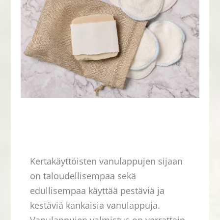
Kertakäyttöisten vanulappujen sijaan
on taloudellisempaa sekä
edullisempaa käyttää pestäviä ja
kestäviä kankaisia vanulappuja.
Vanulappujen valmistus on verrattain