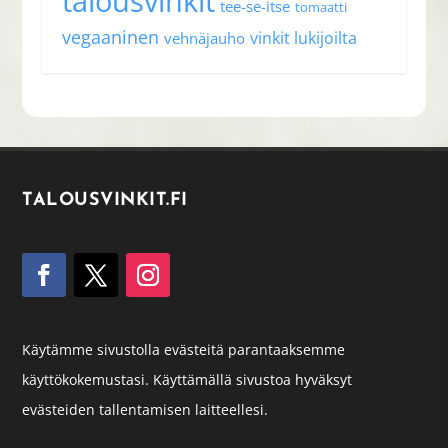
talousvinkit
tee-se-itse
tomaatti
vegaaninen
vinkit lukijoilta
vehnäjauho
TALOUSVINKIT.FI
Käytämme sivustolla evästeitä parantaaksemme
käyttökokemustasi. Käyttämällä sivustoa hyväksyt
evästeiden tallentamisen laitteellesi.