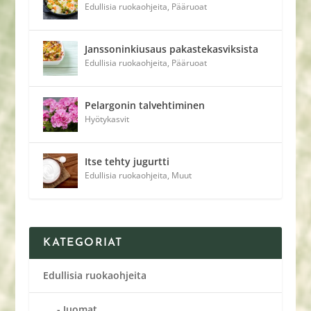
Edullisia ruokaohjeita
,
Pääruoat
Janssoninkiusaus pakastekasviksista
Edullisia ruokaohjeita
,
Pääruoat
Pelargonin talvehtiminen
Hyötykasvit
Itse tehty jugurtti
Edullisia ruokaohjeita
,
Muut
KATEGORIAT
Edullisia ruokaohjeita
Juomat