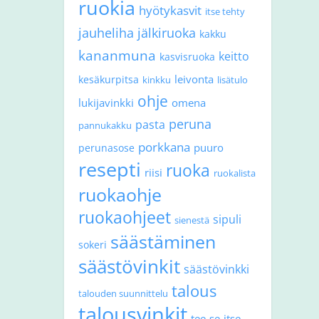
ruokia
hyötykasvit
itse tehty
jauheliha
jälkiruoka
kakku
kananmuna
keitto
kasvisruoka
leivonta
kesäkurpitsa
kinkku
lisätulo
ohje
lukijavinkki
omena
peruna
pasta
pannukakku
porkkana
puuro
perunasose
resepti
ruoka
riisi
ruokalista
ruokaohje
ruokaohjeet
sipuli
sienestä
säästäminen
sokeri
säästövinkit
säästövinkki
talous
talouden suunnittelu
talousvinkit
tee-se-itse