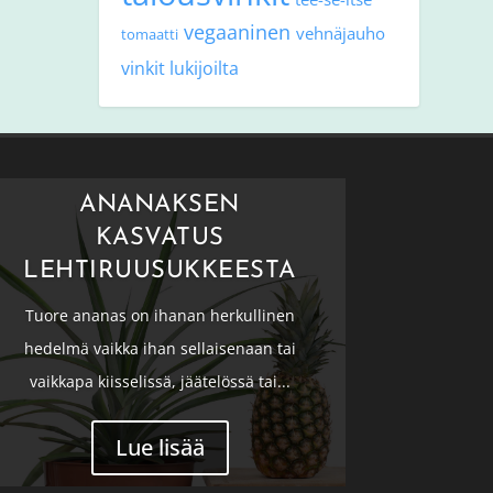
vegaaninen
vehnäjauho
tomaatti
vinkit lukijoilta
ANANAKSEN
KASVATUS
LEHTIRUUSUKKEESTA
Tuore ananas on ihanan herkullinen
hedelmä vaikka ihan sellaisenaan tai
vaikkapa kiisselissä, jäätelössä tai...
Lue lisää