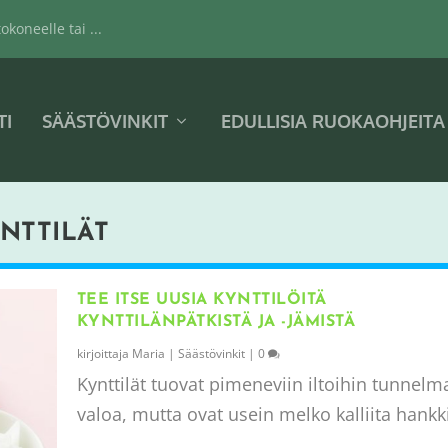
koneelle tai ...
TI
SÄÄSTÖVINKIT
EDULLISIA RUOKAOHJEITA
YNTTILÄT
TEE ITSE UUSIA KYNTTILÖITÄ
KYNTTILÄNPÄTKISTÄ JA -JÄMISTÄ
kirjoittaja
Maria
|
Säästövinkit
|
0
Kynttilät tuovat pimeneviin iltoihin tunnelm
valoa, mutta ovat usein melko kalliita hankki