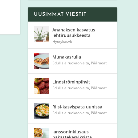
UUSIMMAT VIESTIT
Ananaksen kasvatus
lehtiruusukkeesta
Hyötykasvit
Munakasrulla
Edullisia ruokaohjeita
,
Pääruoat
Lindströminpihvit
Edullisia ruokaohjeita
,
Pääruoat
Riisi-kasvispata uunissa
Edullisia ruokaohjeita
,
Pääruoat
Janssoninkiusaus
pakastekasviksista