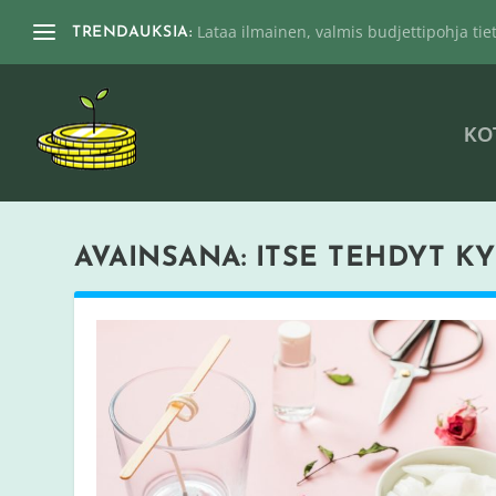
Lataa ilmainen, valmis budjettipohja tieto
TRENDAUKSIA:
KO
AVAINSANA:
ITSE TEHDYT K