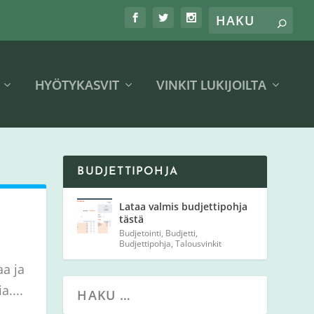
HYÖTYKASVIT
VINKIT LUKIJOILTA
BUDJETTIPOHJA
Lataa valmis budjettipohja
tästä
Budjetointi
,
Budjetti
,
Budjettipohja
,
Talousvinkit
aa ja
a....