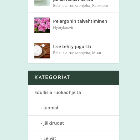
Edullisia ruokaohjeita
,
Pääruoat
Pelargonin talvehtiminen
Hyötykasvit
Itse tehty jugurtti
Edullisia ruokaohjeita
,
Muut
KATEGORIAT
Edullisia ruokaohjeita
Juomat
Jälkiruoat
Leivät