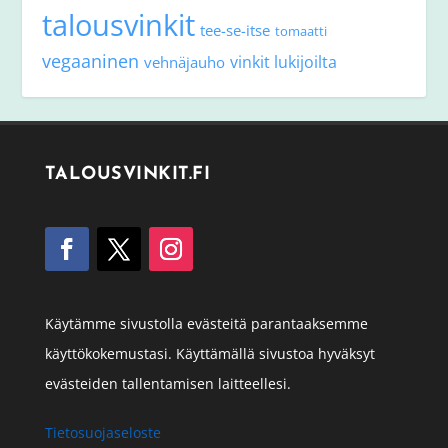
talousvinkit
tee-se-itse
tomaatti
vegaaninen
vinkit lukijoilta
vehnäjauho
TALOUSVINKIT.FI
Käytämme sivustolla evästeitä parantaaksemme
käyttökokemustasi. Käyttämällä sivustoa hyväksyt
evästeiden tallentamisen laitteellesi.
Tietosuojaseloste