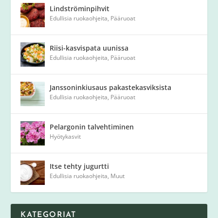
Lindströminpihvit
Edullisia ruokaohjeita
,
Pääruoat
Riisi-kasvispata uunissa
Edullisia ruokaohjeita
,
Pääruoat
Janssoninkiusaus pakastekasviksista
Edullisia ruokaohjeita
,
Pääruoat
Pelargonin talvehtiminen
Hyötykasvit
Itse tehty jugurtti
Edullisia ruokaohjeita
,
Muut
KATEGORIAT