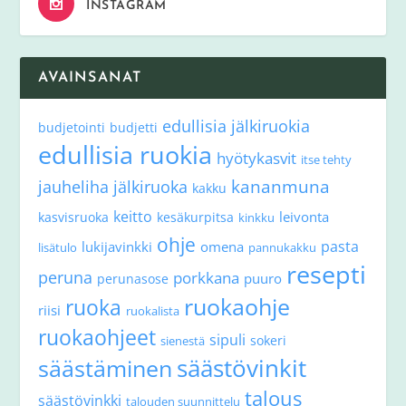
INSTAGRAM
AVAINSANAT
edullisia jälkiruokia
budjetointi
budjetti
edullisia ruokia
hyötykasvit
itse tehty
kananmuna
jauheliha
jälkiruoka
kakku
keitto
leivonta
kasvisruoka
kesäkurpitsa
kinkku
ohje
pasta
lukijavinkki
omena
lisätulo
pannukakku
resepti
peruna
porkkana
puuro
perunasose
ruokaohje
ruoka
riisi
ruokalista
ruokaohjeet
sipuli
sokeri
sienestä
säästövinkit
säästäminen
talous
säästövinkki
talouden suunnittelu