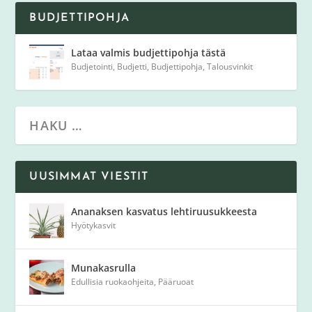
BUDJETTIPOHJA
Lataa valmis budjettipohja tästä
Budjetointi
,
Budjetti
,
Budjettipohja
,
Talousvinkit
UUSIMMAT VIESTIT
Ananaksen kasvatus lehtiruusukkeesta
Hyötykasvit
Munakasrulla
Edullisia ruokaohjeita
,
Pääruoat