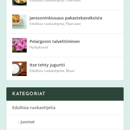
Edullisia ruokaohjeita
,
Pääruoat
Janssoninkiusaus pakastekasviksista
Edullisia ruokaohjeita
,
Pääruoat
Pelargonin talvehtiminen
Hyötykasvit
Itse tehty jugurtti
Edullisia ruokaohjeita
,
Muut
KATEGORIAT
Edullisia ruokaohjeita
Juomat