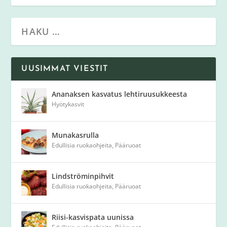
UUSIMMAT VIESTIT
Ananaksen kasvatus lehtiruusukkeesta
Hyötykasvit
Munakasrulla
Edullisia ruokaohjeita
,
Pääruoat
Lindströminpihvit
Edullisia ruokaohjeita
,
Pääruoat
Riisi-kasvispata uunissa