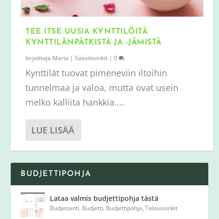
TEE ITSE UUSIA KYNTTILÖITÄ
KYNTTILÄNPÄTKISTÄ JA -JÄMISTÄ
kirjoittaja
Maria
|
Säästövinkit
|
0
Kynttilät tuovat pimeneviin iltoihin
tunnelmaa ja valoa, mutta ovat usein
melko kalliita hankkia....
LUE LISÄÄ
BUDJETTIPOHJA
Lataa valmis budjettipohja tästä
Budjetointi
,
Budjetti
,
Budjettipohja
,
Talousvinkit