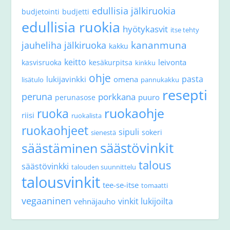
edullisia jälkiruokia
budjetointi
budjetti
edullisia ruokia
hyötykasvit
itse tehty
kananmuna
jauheliha
jälkiruoka
kakku
keitto
leivonta
kasvisruoka
kesäkurpitsa
kinkku
ohje
pasta
lukijavinkki
omena
lisätulo
pannukakku
resepti
peruna
porkkana
puuro
perunasose
ruokaohje
ruoka
riisi
ruokalista
ruokaohjeet
sipuli
sokeri
sienestä
säästövinkit
säästäminen
talous
säästövinkki
talouden suunnittelu
talousvinkit
tee-se-itse
tomaatti
vegaaninen
vinkit lukijoilta
vehnäjauho