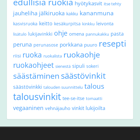
edullisia ruokia
hyötykasvit
itse tehty
kananmuna
jauheliha
jälkiruoka
kakku
keitto
leivonta
kasvisruoka
kesäkurpitsa
kinkku
ohje
pasta
lukijavinkki
omena
lisätulo
pannukakku
resepti
peruna
porkkana
puuro
perunasose
ruokaohje
ruoka
riisi
ruokalista
ruokaohjeet
sipuli
sokeri
sienestä
säästövinkit
säästäminen
talous
säästövinkki
talouden suunnittelu
talousvinkit
tee-se-itse
tomaatti
vegaaninen
vinkit lukijoilta
vehnäjauho