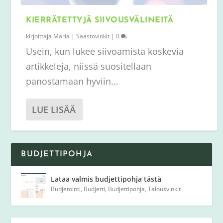
KIERRÄTETTYJÄ SIIVOUSVÄLINEITÄ
kirjoittaja
Maria
|
Säästövinkit
|
0
Usein, kun lukee siivoamista koskevia
artikkeleja, niissä suositellaan
panostamaan hyviin...
LUE LISÄÄ
BUDJETTIPOHJA
Lataa valmis budjettipohja tästä
Budjetointi
,
Budjetti
,
Budjettipohja
,
Talousvinkit