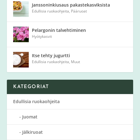
Janssoninkiusaus pakastekasviksista
Edullisia ruokaohjeita
,
Pääruoat
Pelargonin talvehtiminen
Hyötykasvit
Itse tehty jugurtti
Edullisia ruokaohjeita
,
Muut
KATEGORIAT
Edullisia ruokaohjeita
Juomat
Jälkiruoat