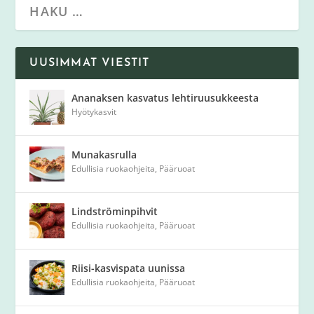
UUSIMMAT VIESTIT
Ananaksen kasvatus lehtiruusukkeesta
Hyötykasvit
Munakasrulla
Edullisia ruokaohjeita
,
Pääruoat
Lindströminpihvit
Edullisia ruokaohjeita
,
Pääruoat
Riisi-kasvispata uunissa
Edullisia ruokaohjeita
,
Pääruoat