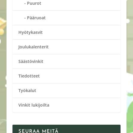
Puurot
Pääruoat
Hyötykasvit
Joulukalenterit
Säästövinkit
Tiedotteet
Työkalut
Vinkit lukijoilta
SEURAA MEITÄ