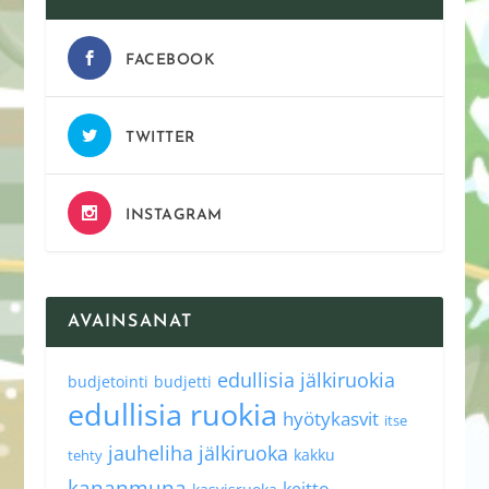
FACEBOOK
TWITTER
INSTAGRAM
AVAINSANAT
edullisia jälkiruokia
budjetointi
budjetti
edullisia ruokia
hyötykasvit
itse
jauheliha
jälkiruoka
kakku
tehty
kananmuna
keitto