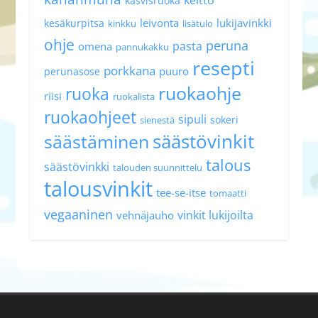
kasvisruoka
leivonta
lukijavinkki
kesäkurpitsa
kinkku
lisätulo
ohje
peruna
pasta
omena
pannukakku
resepti
porkkana
puuro
perunasose
ruokaohje
ruoka
riisi
ruokalista
ruokaohjeet
sipuli
sokeri
sienestä
säästövinkit
säästäminen
talous
säästövinkki
talouden suunnittelu
talousvinkit
tee-se-itse
tomaatti
vegaaninen
vinkit lukijoilta
vehnäjauho