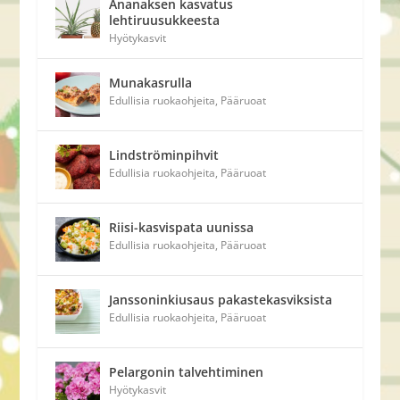
Ananaksen kasvatus
lehtiruusukkeesta
Hyötykasvit
Munakasrulla
Edullisia ruokaohjeita
,
Pääruoat
Lindströminpihvit
Edullisia ruokaohjeita
,
Pääruoat
Riisi-kasvispata uunissa
Edullisia ruokaohjeita
,
Pääruoat
Janssoninkiusaus pakastekasviksista
Edullisia ruokaohjeita
,
Pääruoat
Pelargonin talvehtiminen
Hyötykasvit