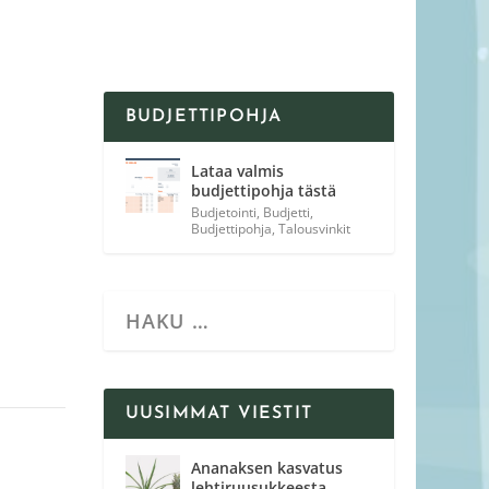
BUDJETTIPOHJA
Lataa valmis
budjettipohja tästä
Budjetointi
,
Budjetti
,
Budjettipohja
,
Talousvinkit
UUSIMMAT VIESTIT
Ananaksen kasvatus
lehtiruusukkeesta