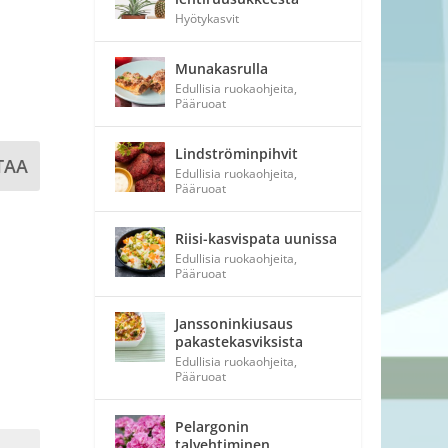
Hyötykasvit
Munakasrulla
Edullisia ruokaohjeita
,
Pääruoat
Lindströminpihvit
TAA
Edullisia ruokaohjeita
,
Pääruoat
Riisi-kasvispata uunissa
Edullisia ruokaohjeita
,
Pääruoat
Janssoninkiusaus
pakastekasviksista
Edullisia ruokaohjeita
,
Pääruoat
Pelargonin
talvehtiminen