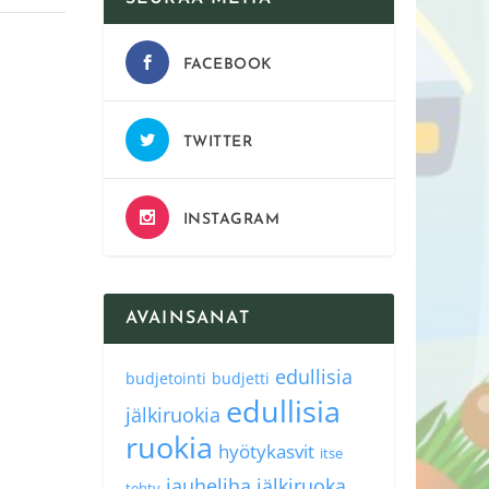
FACEBOOK
TWITTER
INSTAGRAM
AVAINSANAT
edullisia
budjetointi
budjetti
edullisia
jälkiruokia
ruokia
hyötykasvit
itse
jauheliha
jälkiruoka
tehty