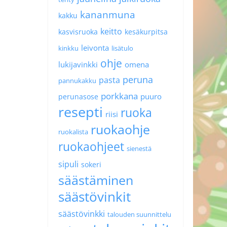
kananmuna
kakku
keitto
kasvisruoka
kesäkurpitsa
leivonta
kinkku
lisätulo
ohje
lukijavinkki
omena
peruna
pasta
pannukakku
porkkana
puuro
perunasose
resepti
ruoka
riisi
ruokaohje
ruokalista
ruokaohjeet
sienestä
sipuli
sokeri
säästäminen
säästövinkit
säästövinkki
talouden suunnittelu