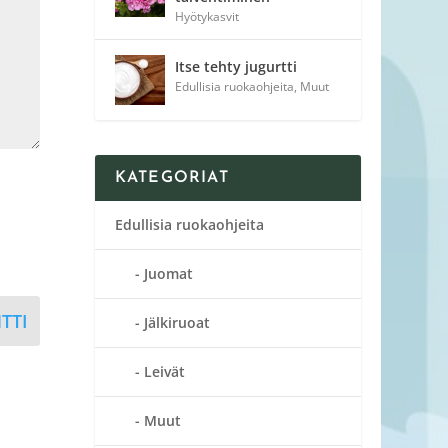
Hyötykasvit
Itse tehty jugurtti
Edullisia ruokaohjeita
,
Muut
KATEGORIAT
Edullisia ruokaohjeita
Juomat
TTI
Jälkiruoat
Leivät
Muut