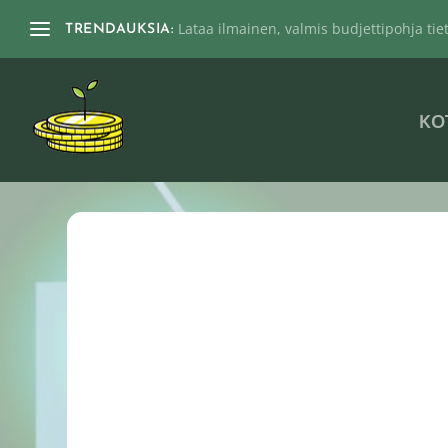
Lataa ilmainen, valmis budjettipohja tieto
TRENDAUKSIA:
KO