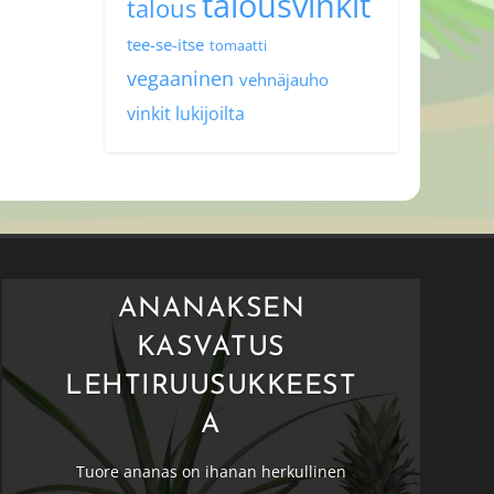
talousvinkit
talous
tee-se-itse
tomaatti
vegaaninen
vehnäjauho
vinkit lukijoilta
ANANAKSEN
KASVATUS
LEHTIRUUSUKKEEST
A
Tuore ananas on ihanan herkullinen