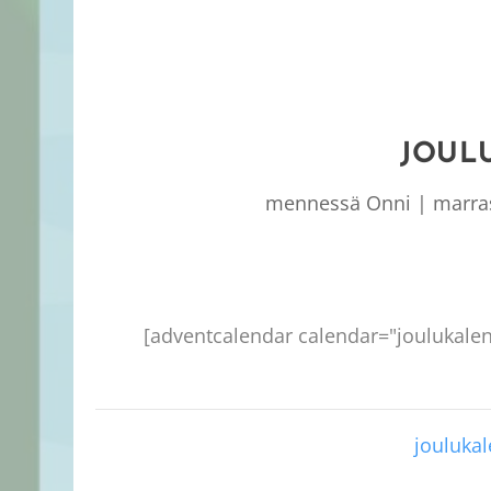
JOULU
mennessä
Onni
|
marra
[adventcalendar calendar="joulukalen
joulukal