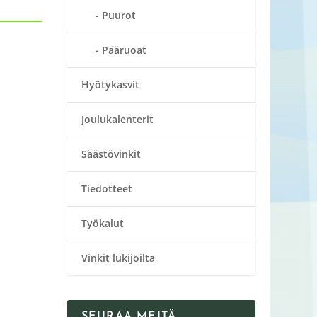
Puurot
Pääruoat
Hyötykasvit
Joulukalenterit
Säästövinkit
Tiedotteet
Työkalut
Vinkit lukijoilta
SEURAA MEITÄ