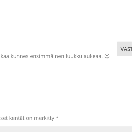
VAS
aikaa kunnes ensimmäinen luukku aukeaa. 😉
iset kentät on merkitty
*