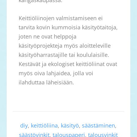
Keittiöliinojen valmistamiseen ei
tarvita kovin kummoisia käsityötaitoja,
joten ne ovat helppoja
käsityöprojekteja myös aloitteleville
käsityöharrastajille tai koululaisille.
Kestävät ja ekologiset keittiöliinat ovat
myös oiva lahjaidea, jolla voi
ilahduttaa läheisiään.
diy
,
keittiöliina
,
käsityö
,
säästäminen
,
säästövinkit
,
talouspaperi
,
talousvinkit