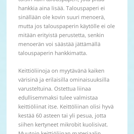
hankkia aina lisää. Talouspaperi ei
sinällään ole kovin suuri menoerä,
mutta jos talouspaperin käytölle ei ole
mitään erityistä perustetta, senkin
menoerän voi säästää jättämällä
talouspaperin hankkimatta.
Keittiöliinoja on myytävänä kaiken
värisinä ja erilaisilla ominaisuuksilla
varusteltuina. Ostettua liinaa
edullisemmaksi tulee valmistaa
keittiöliinat itse. Keittöliinan olisi hyvä
kestää 60 asteen tai yli pesua, jotta
siihen kertyneet mikrobit kuolisivat.
Muutoin keittiöliinan materiaalin,