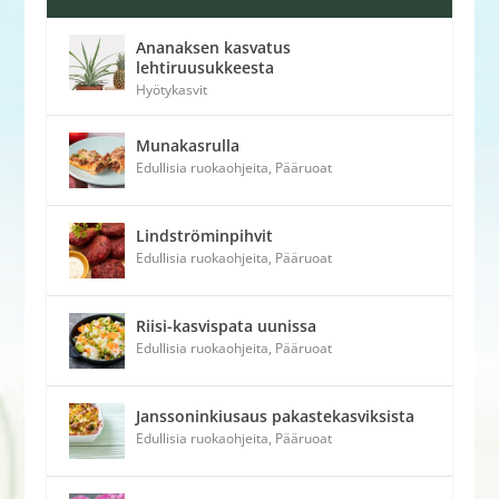
Ananaksen kasvatus
lehtiruusukkeesta
Hyötykasvit
Munakasrulla
Edullisia ruokaohjeita
,
Pääruoat
Lindströminpihvit
Edullisia ruokaohjeita
,
Pääruoat
Riisi-kasvispata uunissa
Edullisia ruokaohjeita
,
Pääruoat
Janssoninkiusaus pakastekasviksista
Edullisia ruokaohjeita
,
Pääruoat