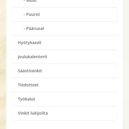
Muut
Puurot
Pääruoat
Hyötykasvit
Joulukalenterit
Säästövinkit
Tiedotteet
Työkalut
Vinkit lukijoilta