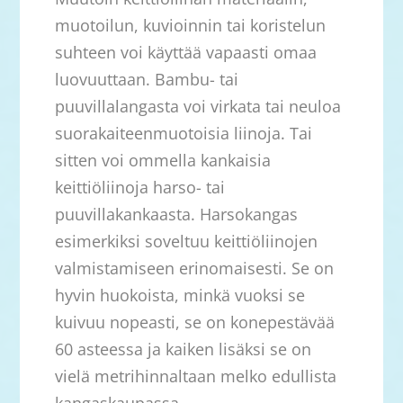
muotoilun, kuvioinnin tai koristelun
suhteen voi käyttää vapaasti omaa
luovuuttaan. Bambu- tai
puuvillalangasta voi virkata tai neuloa
suorakaiteenmuotoisia liinoja. Tai
sitten voi ommella kankaisia
keittiöliinoja harso- tai
puuvillakankaasta. Harsokangas
esimerkiksi soveltuu keittiöliinojen
valmistamiseen erinomaisesti. Se on
hyvin huokoista, minkä vuoksi se
kuivuu nopeasti, se on konepestävää
60 asteessa ja kaiken lisäksi se on
vielä metrihinnaltaan melko edullista
kangaskaupassa.