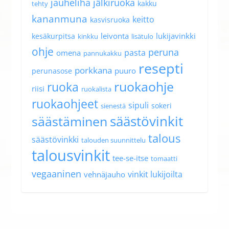
jauheliha
jälkiruoka
kakku
tehty
kananmuna
keitto
kasvisruoka
leivonta
lukijavinkki
kesäkurpitsa
kinkku
lisätulo
ohje
peruna
pasta
omena
pannukakku
resepti
porkkana
puuro
perunasose
ruokaohje
ruoka
riisi
ruokalista
ruokaohjeet
sipuli
sokeri
sienestä
säästövinkit
säästäminen
talous
säästövinkki
talouden suunnittelu
talousvinkit
tee-se-itse
tomaatti
vegaaninen
vinkit lukijoilta
vehnäjauho