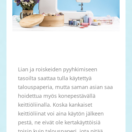
Lian ja roiskeiden pyyhkimiseen
tasoilta saattaa tulla käytettyä
talouspaperia, mutta saman asian saa
hoidettua myös konepestävällä
keittiöliinalla. Koska kankaiset
keittiöliinat voi aina käytön jälkeen
pestä, ne eivät ole kertakäyttöisiä
toisin kuin talouspaperi, jota pitää