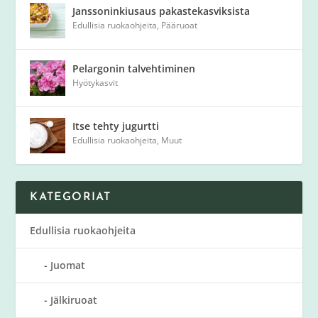
Janssoninkiusaus pakastekasviksista
Edullisia ruokaohjeita
,
Pääruoat
Pelargonin talvehtiminen
Hyötykasvit
Itse tehty jugurtti
Edullisia ruokaohjeita
,
Muut
KATEGORIAT
Edullisia ruokaohjeita
Juomat
Jälkiruoat