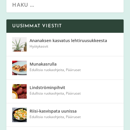
UUSIMMAT VIESTIT
Ananaksen kasvatus lehtiruusukkeesta
Hyötykasvit
Munakasrulla
Edullisia ruokaohjeita
,
Pääruoat
Lindströminpihvit
Edullisia ruokaohjeita
,
Pääruoat
Riisi-kasvispata uunissa
Edullisia ruokaohjeita
,
Pääruoat