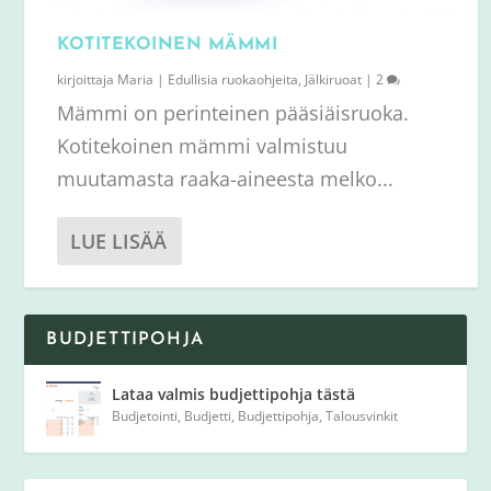
KOTITEKOINEN MÄMMI
kirjoittaja
Maria
|
Edullisia ruokaohjeita
,
Jälkiruoat
|
2
Mämmi on perinteinen pääsiäisruoka.
Kotitekoinen mämmi valmistuu
muutamasta raaka-aineesta melko...
LUE LISÄÄ
BUDJETTIPOHJA
Lataa valmis budjettipohja tästä
Budjetointi
,
Budjetti
,
Budjettipohja
,
Talousvinkit