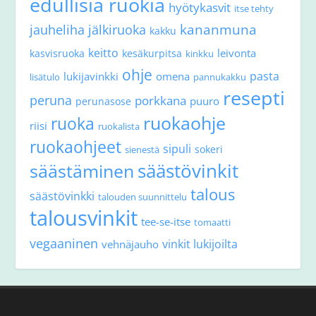
edullisia ruokia
hyötykasvit
itse tehty
kananmuna
jauheliha
jälkiruoka
kakku
keitto
leivonta
kasvisruoka
kesäkurpitsa
kinkku
ohje
pasta
lukijavinkki
omena
lisätulo
pannukakku
resepti
peruna
porkkana
puuro
perunasose
ruokaohje
ruoka
riisi
ruokalista
ruokaohjeet
sipuli
sokeri
sienestä
säästövinkit
säästäminen
talous
säästövinkki
talouden suunnittelu
talousvinkit
tee-se-itse
tomaatti
vegaaninen
vinkit lukijoilta
vehnäjauho