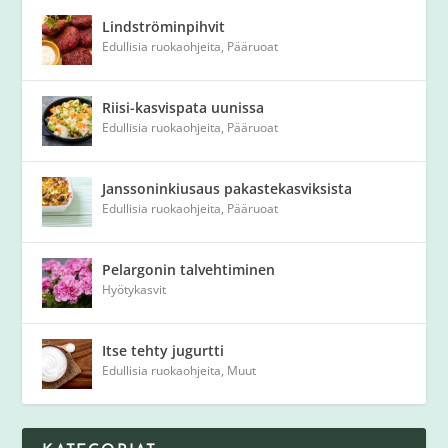
Lindströminpihvit
Edullisia ruokaohjeita
,
Pääruoat
Riisi-kasvispata uunissa
Edullisia ruokaohjeita
,
Pääruoat
Janssoninkiusaus pakastekasviksista
Edullisia ruokaohjeita
,
Pääruoat
Pelargonin talvehtiminen
Hyötykasvit
Itse tehty jugurtti
Edullisia ruokaohjeita
,
Muut