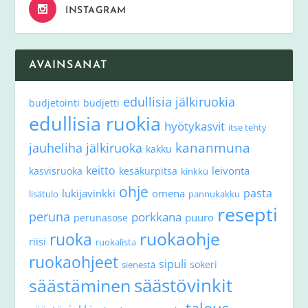
INSTAGRAM
AVAINSANAT
edullisia jälkiruokia
budjetointi
budjetti
edullisia ruokia
hyötykasvit
itse tehty
kananmuna
jauheliha
jälkiruoka
kakku
keitto
leivonta
kasvisruoka
kesäkurpitsa
kinkku
ohje
pasta
lukijavinkki
omena
lisätulo
pannukakku
resepti
peruna
porkkana
puuro
perunasose
ruokaohje
ruoka
riisi
ruokalista
ruokaohjeet
sipuli
sokeri
sienestä
säästövinkit
säästäminen
talous