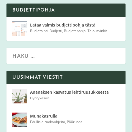
BUDJETTIPOHJA
Lataa valmis budjettipohja tästä
Budjetointi
,
Budjetti
,
Budjettipohja
,
Talousvinkit
UUSIMMAT VIESTIT
Ananaksen kasvatus lehtiruusukkeesta
Hyötykasvit
Munakasrulla
Edullisia ruokaohjeita
,
Pääruoat