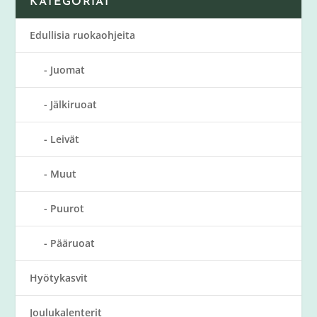
KATEGORIAT
Edullisia ruokaohjeita
Juomat
Jälkiruoat
Leivät
Muut
Puurot
Pääruoat
Hyötykasvit
Joulukalenterit