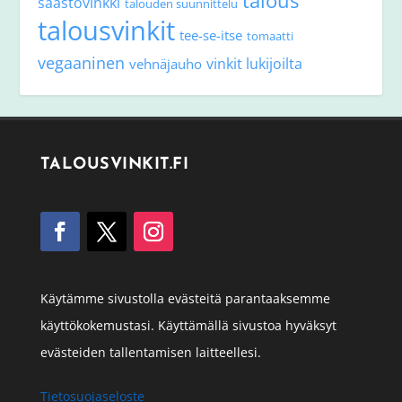
säästövinkki
talouden suunnittelu
talousvinkit
tee-se-itse
tomaatti
vegaaninen
vinkit lukijoilta
vehnäjauho
TALOUSVINKIT.FI
Käytämme sivustolla evästeitä parantaaksemme
käyttökokemustasi. Käyttämällä sivustoa hyväksyt
evästeiden tallentamisen laitteellesi.
Tietosuojaseloste