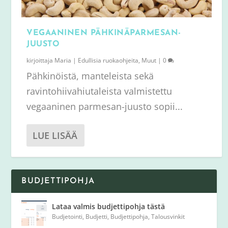
VEGAANINEN PÄHKINÄPARMESAN-
JUUSTO
kirjoittaja
Maria
|
Edullisia ruokaohjeita
,
Muut
|
0
Pähkinöistä, manteleista sekä
ravintohiivahiutaleista valmistettu
vegaaninen parmesan-juusto sopii...
LUE LISÄÄ
BUDJETTIPOHJA
Lataa valmis budjettipohja tästä
Budjetointi
,
Budjetti
,
Budjettipohja
,
Talousvinkit