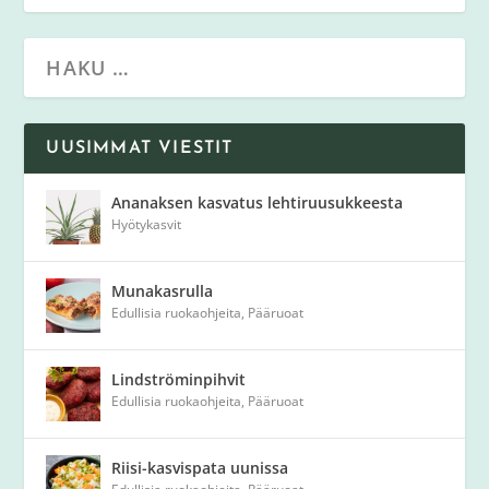
UUSIMMAT VIESTIT
Ananaksen kasvatus lehtiruusukkeesta
Hyötykasvit
Munakasrulla
Edullisia ruokaohjeita
,
Pääruoat
Lindströminpihvit
Edullisia ruokaohjeita
,
Pääruoat
Riisi-kasvispata uunissa