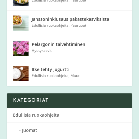
Edullisia ruokaohjeita
,
Pääruoat
Janssoninkiusaus pakastekasviksista
Edullisia ruokaohjeita
,
Pääruoat
Pelargonin talvehtiminen
Hyötykasvit
Itse tehty jugurtti
Edullisia ruokaohjeita
,
Muut
KATEGORIAT
Edullisia ruokaohjeita
Juomat