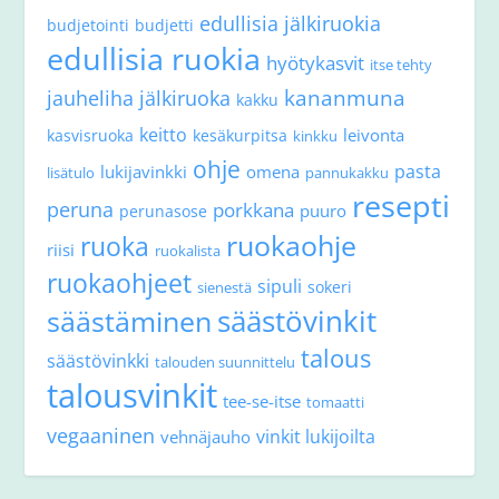
edullisia jälkiruokia
budjetointi
budjetti
edullisia ruokia
hyötykasvit
itse tehty
kananmuna
jauheliha
jälkiruoka
kakku
keitto
leivonta
kasvisruoka
kesäkurpitsa
kinkku
ohje
pasta
lukijavinkki
omena
lisätulo
pannukakku
resepti
peruna
porkkana
puuro
perunasose
ruokaohje
ruoka
riisi
ruokalista
ruokaohjeet
sipuli
sokeri
sienestä
säästövinkit
säästäminen
talous
säästövinkki
talouden suunnittelu
talousvinkit
tee-se-itse
tomaatti
vegaaninen
vinkit lukijoilta
vehnäjauho