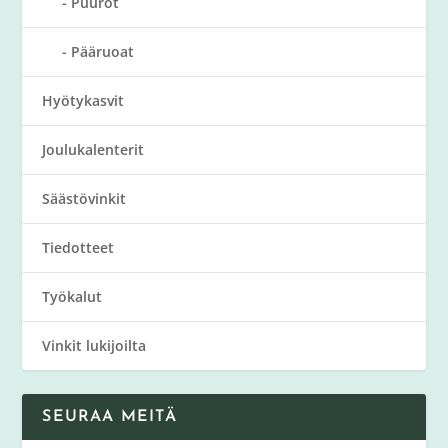
Puurot
Pääruoat
Hyötykasvit
Joulukalenterit
Säästövinkit
Tiedotteet
Työkalut
Vinkit lukijoilta
SEURAA MEITÄ