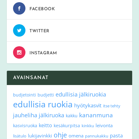
FACEBOOK
TWITTER
INSTAGRAM
AVAINSANAT
edullisia jälkiruokia
budjetointi
budjetti
edullisia ruokia
hyötykasvit
itse tehty
kananmuna
jauheliha
jälkiruoka
kakku
keitto
leivonta
kasvisruoka
kesäkurpitsa
kinkku
ohje
pasta
lukijavinkki
omena
lisätulo
pannukakku