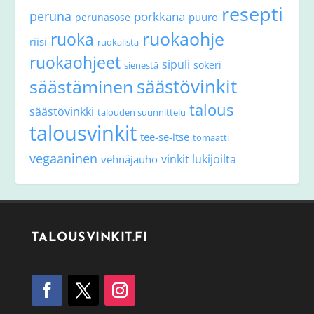
resepti
peruna
porkkana
puuro
perunasose
ruokaohje
ruoka
riisi
ruokalista
ruokaohjeet
sipuli
sokeri
sienestä
säästövinkit
säästäminen
talous
säästövinkki
talouden suunnittelu
talousvinkit
tee-se-itse
tomaatti
vegaaninen
vinkit lukijoilta
vehnäjauho
TALOUSVINKIT.FI