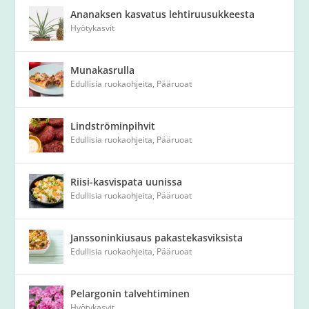
Ananaksen kasvatus lehtiruusukkeesta
Hyötykasvit
Munakasrulla
Edullisia ruokaohjeita
,
Pääruoat
Lindströminpihvit
Edullisia ruokaohjeita
,
Pääruoat
Riisi-kasvispata uunissa
Edullisia ruokaohjeita
,
Pääruoat
Janssoninkiusaus pakastekasviksista
Edullisia ruokaohjeita
,
Pääruoat
Pelargonin talvehtiminen
Hyötykasvit