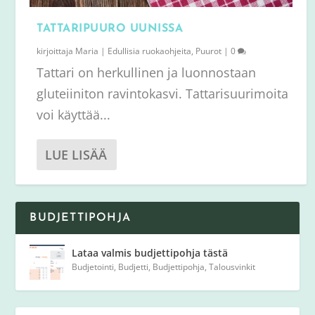
TATTARIPUURO UUNISSA
kirjoittaja
Maria
|
Edullisia ruokaohjeita
,
Puurot
|
0
Tattari on herkullinen ja luonnostaan
gluteiiniton ravintokasvi. Tattarisuurimoita
voi käyttää...
LUE LISÄÄ
BUDJETTIPOHJA
Lataa valmis budjettipohja tästä
Budjetointi
,
Budjetti
,
Budjettipohja
,
Talousvinkit