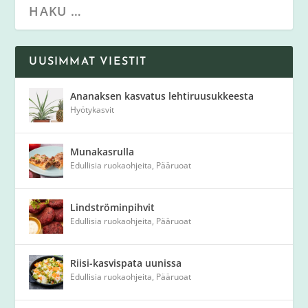
UUSIMMAT VIESTIT
Ananaksen kasvatus lehtiruusukkeesta
Hyötykasvit
Munakasrulla
Edullisia ruokaohjeita
,
Pääruoat
Lindströminpihvit
Edullisia ruokaohjeita
,
Pääruoat
Riisi-kasvispata uunissa
Edullisia ruokaohjeita
,
Pääruoat