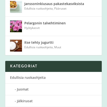
Janssoninkiusaus pakastekasviksista
Edullisia ruokaohjeita
,
Pääruoat
Pelargonin talvehtiminen
Hyötykasvit
Itse tehty jugurtti
Edullisia ruokaohjeita
,
Muut
KATEGORIAT
Edullisia ruokaohjeita
Juomat
Jälkiruoat