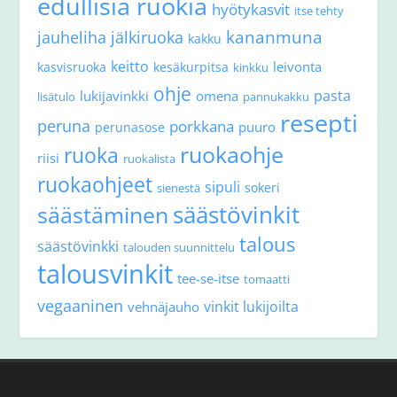
edullisia ruokia
hyötykasvit
itse tehty
kananmuna
jauheliha
jälkiruoka
kakku
keitto
leivonta
kasvisruoka
kesäkurpitsa
kinkku
ohje
pasta
lukijavinkki
omena
lisätulo
pannukakku
resepti
peruna
porkkana
puuro
perunasose
ruokaohje
ruoka
riisi
ruokalista
ruokaohjeet
sipuli
sokeri
sienestä
säästövinkit
säästäminen
talous
säästövinkki
talouden suunnittelu
talousvinkit
tee-se-itse
tomaatti
vegaaninen
vinkit lukijoilta
vehnäjauho