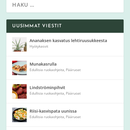
UUSIMMAT VIESTIT
Ananaksen kasvatus lehtiruusukkeesta
Hyötykasvit
Munakasrulla
Edullisia ruokaohjeita
,
Pääruoat
Lindströminpihvit
Edullisia ruokaohjeita
,
Pääruoat
Riisi-kasvispata uunissa
Edullisia ruokaohjeita
,
Pääruoat