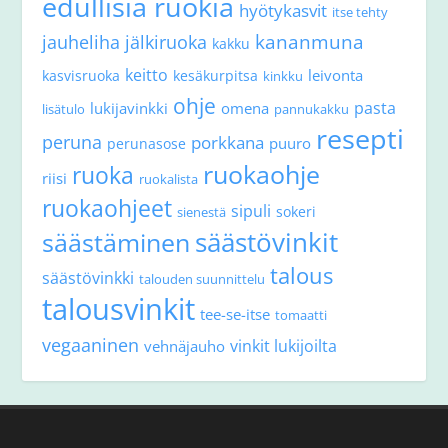
edullisia ruokia
hyötykasvit
itse tehty
kananmuna
jauheliha
jälkiruoka
kakku
keitto
leivonta
kasvisruoka
kesäkurpitsa
kinkku
ohje
pasta
lukijavinkki
omena
lisätulo
pannukakku
resepti
peruna
porkkana
puuro
perunasose
ruokaohje
ruoka
riisi
ruokalista
ruokaohjeet
sipuli
sokeri
sienestä
säästövinkit
säästäminen
talous
säästövinkki
talouden suunnittelu
talousvinkit
tee-se-itse
tomaatti
vegaaninen
vinkit lukijoilta
vehnäjauho