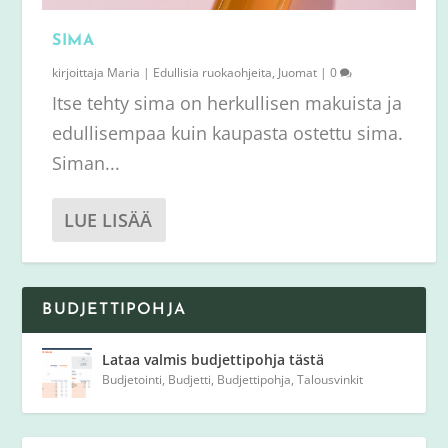
SIMA
kirjoittaja
Maria
|
Edullisia ruokaohjeita
,
Juomat
|
0
Itse tehty sima on herkullisen makuista ja
edullisempaa kuin kaupasta ostettu sima.
Siman...
LUE LISÄÄ
BUDJETTIPOHJA
Lataa valmis budjettipohja tästä
Budjetointi
,
Budjetti
,
Budjettipohja
,
Talousvinkit