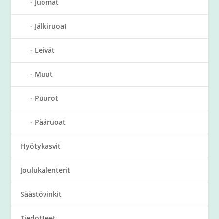
Juomat
Jälkiruoat
Leivät
Muut
Puurot
Pääruoat
Hyötykasvit
Joulukalenterit
Säästövinkit
Tiedotteet