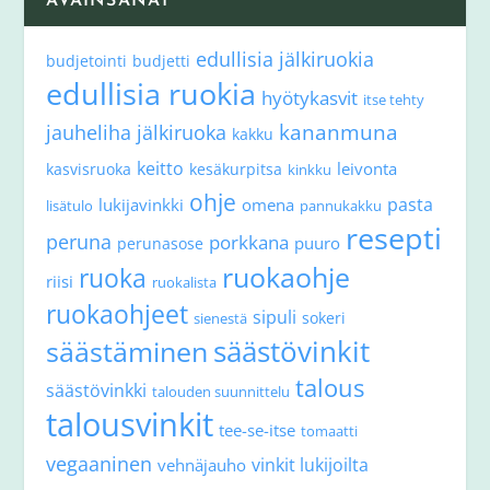
AVAINSANAT
edullisia jälkiruokia
budjetointi
budjetti
edullisia ruokia
hyötykasvit
itse tehty
kananmuna
jauheliha
jälkiruoka
kakku
keitto
leivonta
kasvisruoka
kesäkurpitsa
kinkku
ohje
pasta
lukijavinkki
omena
lisätulo
pannukakku
resepti
peruna
porkkana
puuro
perunasose
ruokaohje
ruoka
riisi
ruokalista
ruokaohjeet
sipuli
sokeri
sienestä
säästövinkit
säästäminen
talous
säästövinkki
talouden suunnittelu
talousvinkit
tee-se-itse
tomaatti
vegaaninen
vinkit lukijoilta
vehnäjauho