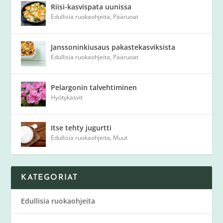
Riisi-kasvispata uunissa
Edullisia ruokaohjeita
,
Pääruoat
Janssoninkiusaus pakastekasviksista
Edullisia ruokaohjeita
,
Pääruoat
Pelargonin talvehtiminen
Hyötykasvit
Itse tehty jugurtti
Edullisia ruokaohjeita
,
Muut
KATEGORIAT
Edullisia ruokaohjeita