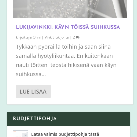
LUKIJAVINKKI: KÄYN TÖISSÄ SUIHKUSSA
kirjoittaja
Onni
|
Vinkit lukijoilta
|
2
Tykkään pyöräillä töihin ja saan siinä
samalla hyötyliikuntaa. En kuitenkaan
nauti töitteni teosta hikisenä vaan käyn
suihkussa…
LUE LISÄÄ
BUDJETTIPOHJA
Lataa valmis budjettipohja tästä