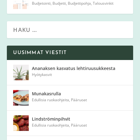
Budjetointi
,
Budjetti
,
Budjettipohja
,
Talousvinkit
UUSIMMAT VIESTIT
Ananaksen kasvatus lehtiruusukkeesta
Hyötykasvit
Munakasrulla
Edullisia ruokaohjeita
,
Pääruoat
Lindströminpihvit
Edullisia ruokaohjeita
,
Pääruoat