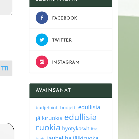
FACEBOOK
TWITTER
INSTAGRAM
TTI
AVAINSANAT
edullisia
budjetointi
budjetti
edullisia
jälkiruokia
ruokia
hyötykasvit
itse
jauheliha
jälkiruoka
tehty