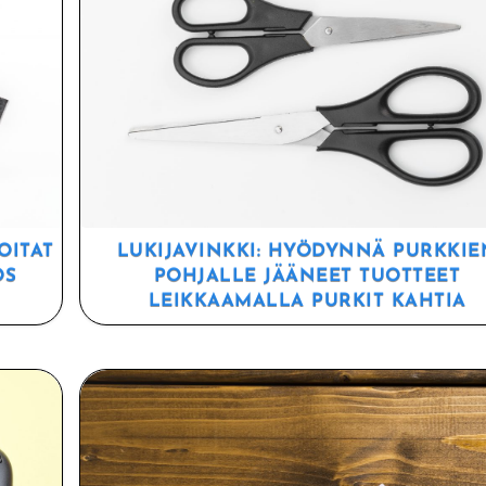
OITAT
LUKIJAVINKKI: HYÖDYNNÄ PURKKIE
ÖS
POHJALLE JÄÄNEET TUOTTEET
LEIKKAAMALLA PURKIT KAHTIA