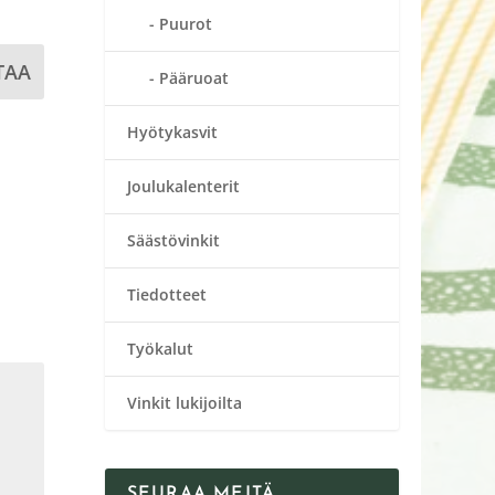
Puurot
TAA
Pääruoat
Hyötykasvit
Joulukalenterit
Säästövinkit
Tiedotteet
Työkalut
Vinkit lukijoilta
SEURAA MEITÄ