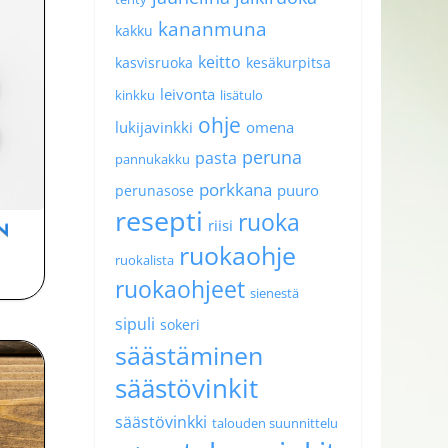
kananmuna
kakku
keitto
kasvisruoka
kesäkurpitsa
leivonta
kinkku
lisätulo
ohje
lukijavinkki
omena
peruna
pasta
pannukakku
porkkana
puuro
perunasose
resepti
ruoka
riisi
N
ruokaohje
ruokalista
ruokaohjeet
sienestä
sipuli
sokeri
säästäminen
säästövinkit
säästövinkki
talouden suunnittelu