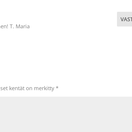
VAS
nen! T. Maria
iset kentät on merkitty
*