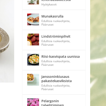
Hyötykasvit
Munakasrulla
Edullisia ruokaohjeita
,
Pääruoat
Lindströminpihvit
Edullisia ruokaohjeita
,
Pääruoat
Riisi-kasvispata uunissa
Edullisia ruokaohjeita
,
Pääruoat
Janssoninkiusaus
pakastekasviksista
Edullisia ruokaohjeita
,
Pääruoat
Pelargonin
talvehtiminen