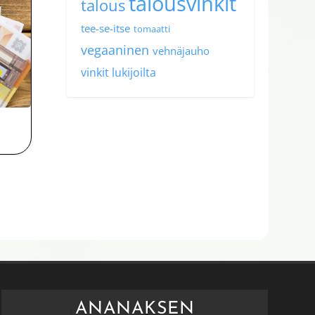
talousvinkit
talous
tee-se-itse
tomaatti
vegaaninen
vehnäjauho
vinkit lukijoilta
ANANAKSEN