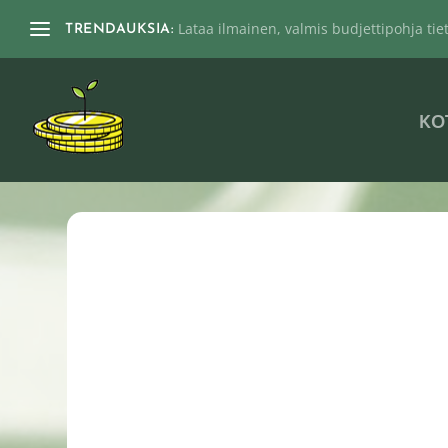
Lataa ilmainen, valmis budjettipohja tieto
TRENDAUKSIA:
KO