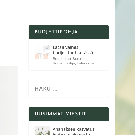
BUDJETTIPOHJA
Lataa valmis
budjettipohja tästä
Budjetointi
,
Budjetti
,
Budjettipohja
,
Talousvinkit
UUSIMMAT VIESTIT
Ananaksen kasvatus
lehtiruusukkeesta