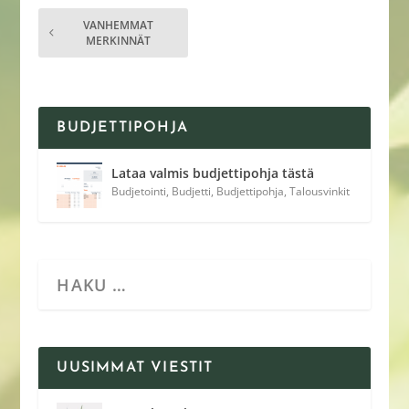
VANHEMMAT
MERKINNÄT
BUDJETTIPOHJA
Lataa valmis budjettipohja tästä
Budjetointi
,
Budjetti
,
Budjettipohja
,
Talousvinkit
UUSIMMAT VIESTIT