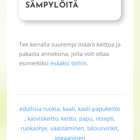
SÄMPYLÖITÄ
Tee kerralla suurempi määrä keittoa ja
pakasta annoksina, joita voit ottaa
esimerkiksi
evääksi töihin
.
edullisia ruokia
,
kaali
,
kaali-papukeitto
,
kasviskeitto
,
keitto
,
papu
,
resepti
,
ruokaohje
,
säästäminen
,
talousvinkit
,
vegaaninen