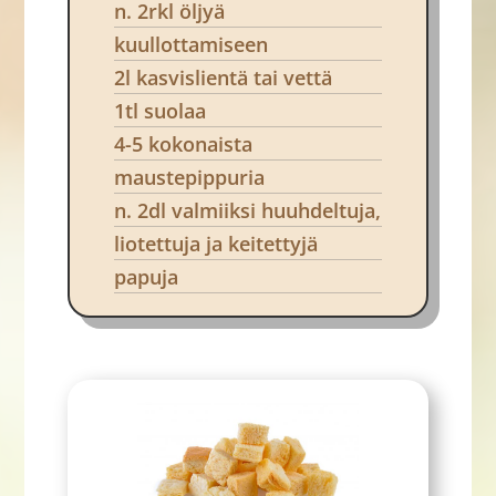
n. 2rkl öljyä
kuullottamiseen
2l kasvislientä tai vettä
1tl suolaa
4-5 kokonaista
maustepippuria
n. 2dl valmiiksi huuhdeltuja,
liotettuja ja keitettyjä
papuja