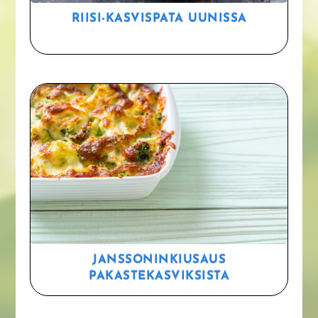
RIISI-KASVISPATA UUNISSA
JANSSONINKIUSAUS
PAKASTEKASVIKSISTA