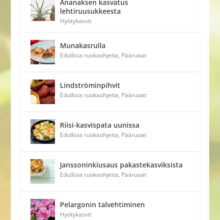
Ananaksen kasvatus
lehtiruusukkeesta
Hyötykasvit
Munakasrulla
Edullisia ruokaohjeita
,
Pääruoat
Lindströminpihvit
Edullisia ruokaohjeita
,
Pääruoat
Riisi-kasvispata uunissa
Edullisia ruokaohjeita
,
Pääruoat
Janssoninkiusaus pakastekasviksista
Edullisia ruokaohjeita
,
Pääruoat
Pelargonin talvehtiminen
Hyötykasvit