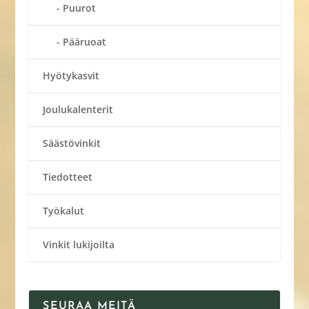
Puurot
Pääruoat
Hyötykasvit
Joulukalenterit
Säästövinkit
Tiedotteet
Työkalut
Vinkit lukijoilta
SEURAA MEITÄ