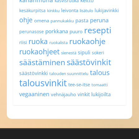
keitto
kasvisruoka
leivonta
lukijavinkki
kesäkurpitsa
kinkku
lisätulo
ohje
peruna
pasta
omena
pannukakku
resepti
porkkana
puuro
perunasose
ruokaohje
ruoka
riisi
ruokalista
ruokaohjeet
sipuli
sokeri
sienestä
säästövinkit
säästäminen
talous
säästövinkki
talouden suunnittelu
talousvinkit
tee-se-itse
tomaatti
vegaaninen
vinkit lukijoilta
vehnäjauho