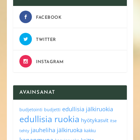
FACEBOOK
TWITTER
INSTAGRAM
AVAINSANAT
edullisia jälkiruokia
budjetointi
budjetti
edullisia ruokia
hyötykasvit
itse
jauheliha
jälkiruoka
kakku
tehty
kananmuna