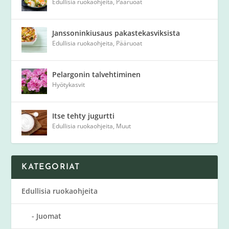
Edullisia ruokaohjeita
,
Pääruoat
Janssoninkiusaus pakastekasviksista
Edullisia ruokaohjeita
,
Pääruoat
Pelargonin talvehtiminen
Hyötykasvit
Itse tehty jugurtti
Edullisia ruokaohjeita
,
Muut
KATEGORIAT
Edullisia ruokaohjeita
Juomat