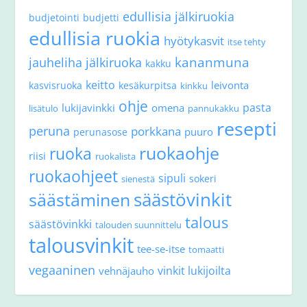
edullisia jälkiruokia
budjetointi
budjetti
edullisia ruokia
hyötykasvit
itse tehty
kananmuna
jauheliha
jälkiruoka
kakku
keitto
leivonta
kasvisruoka
kesäkurpitsa
kinkku
ohje
pasta
lukijavinkki
omena
lisätulo
pannukakku
resepti
peruna
porkkana
puuro
perunasose
ruokaohje
ruoka
riisi
ruokalista
ruokaohjeet
sipuli
sokeri
sienestä
säästövinkit
säästäminen
talous
säästövinkki
talouden suunnittelu
talousvinkit
tee-se-itse
tomaatti
vegaaninen
vinkit lukijoilta
vehnäjauho