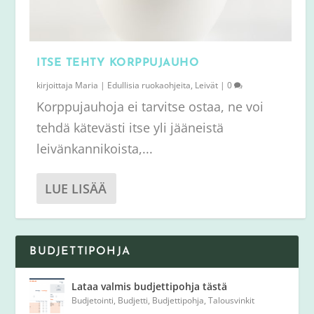
ITSE TEHTY KORPPUJAUHO
kirjoittaja
Maria
|
Edullisia ruokaohjeita
,
Leivät
|
0
Korppujauhoja ei tarvitse ostaa, ne voi
tehdä kätevästi itse yli jääneistä
leivänkannikoista,...
LUE LISÄÄ
BUDJETTIPOHJA
Lataa valmis budjettipohja tästä
Budjetointi
,
Budjetti
,
Budjettipohja
,
Talousvinkit