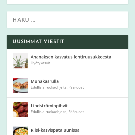
UUSIMMAT VIESTIT
Ananaksen kasvatus lehtiruusukkeesta
Hyötykasvit
Munakasrulla
Edullisia ruokaohjeita
,
Pääruoat
Lindströminpihvit
Edullisia ruokaohjeita
,
Pääruoat
Riisi-kasvispata uunissa