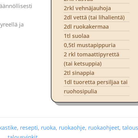
äännöllisesti
2rkl vehnäjauhoja
2dl vettä (tai lihalientä)
yreellä ja
2dl ruokakermaa
1tl suolaa
0,5tl mustapippuria
2 rkl tomaattipyrettä
(tai ketsuppia)
2tl sinappia
1dl tuoretta persiljaa tai
ruohosipulia
kastike
,
resepti
,
ruoka
,
ruokaohje
,
ruokaohjeet
,
talou
talousvinkit