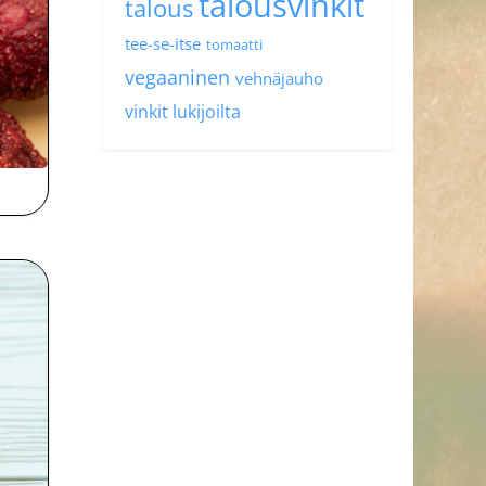
talousvinkit
talous
tee-se-itse
tomaatti
vegaaninen
vehnäjauho
vinkit lukijoilta