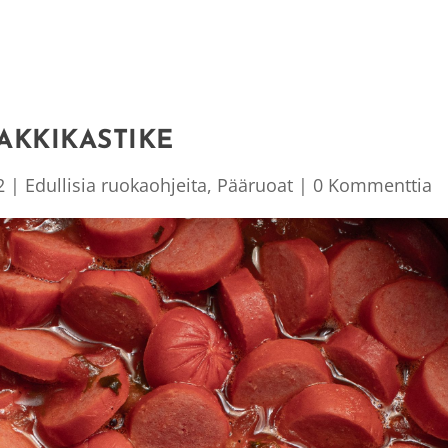
AKKIKASTIKE
2
|
Edullisia ruokaohjeita
,
Pääruoat
|
0 Kommenttia