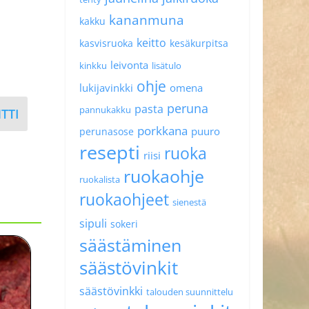
kananmuna
kakku
keitto
kasvisruoka
kesäkurpitsa
leivonta
kinkku
lisätulo
ohje
lukijavinkki
omena
peruna
pasta
pannukakku
TTI
porkkana
puuro
perunasose
resepti
ruoka
riisi
ruokaohje
ruokalista
ruokaohjeet
sienestä
sipuli
sokeri
säästäminen
säästövinkit
säästövinkki
talouden suunnittelu