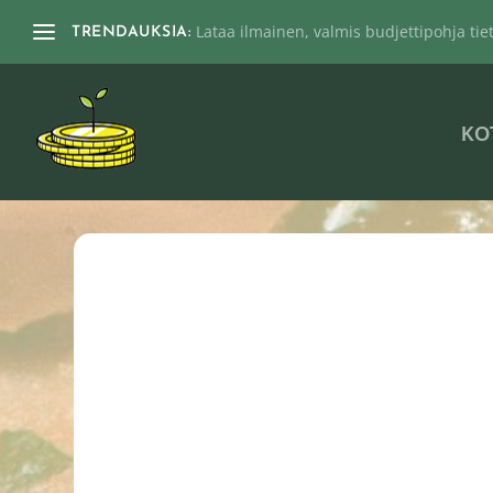
Lataa ilmainen, valmis budjettipohja tieto
TRENDAUKSIA:
KO