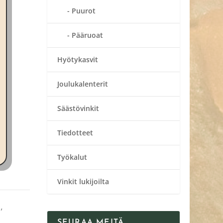
Puurot
Pääruoat
Hyötykasvit
Joulukalenterit
Säästövinkit
Tiedotteet
Työkalut
Vinkit lukijoilta
s
,
SEURAA MEITÄ