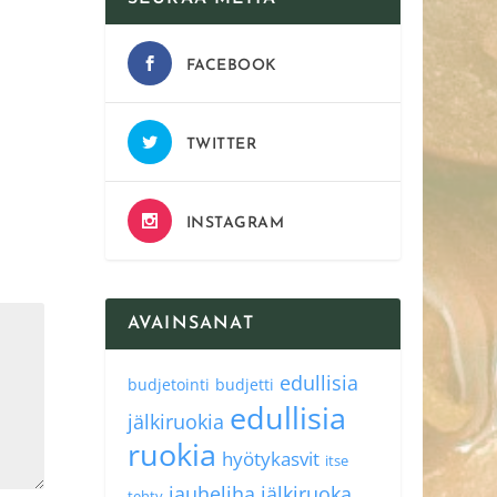
FACEBOOK
TWITTER
INSTAGRAM
AVAINSANAT
edullisia
budjetointi
budjetti
edullisia
jälkiruokia
ruokia
hyötykasvit
itse
jauheliha
jälkiruoka
tehty