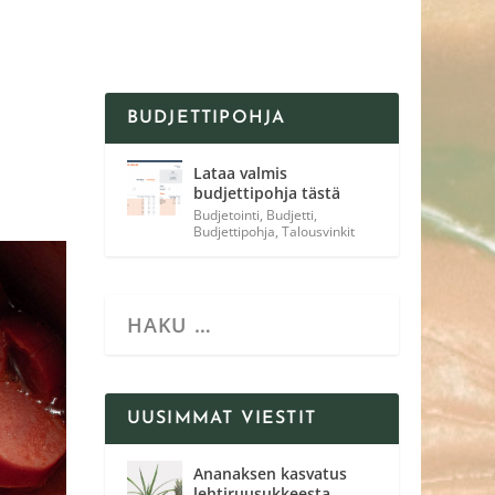
BUDJETTIPOHJA
Lataa valmis
budjettipohja tästä
Budjetointi
,
Budjetti
,
Budjettipohja
,
Talousvinkit
UUSIMMAT VIESTIT
Ananaksen kasvatus
lehtiruusukkeesta