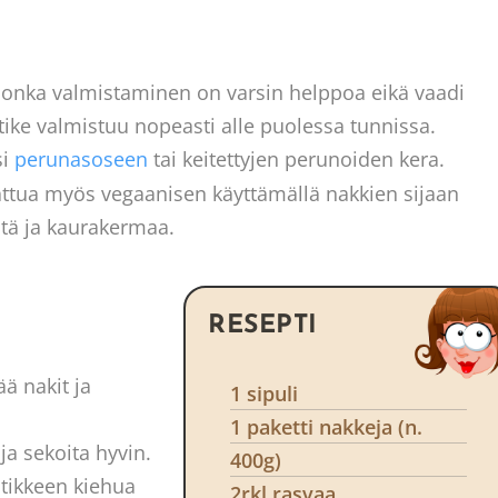
 jonka valmistaminen on varsin helppoa eikä vaadi
ike valmistuu nopeasti alle puolessa tunnissa.
si
perunasoseen
tai keitettyjen perunoiden kera.
ttua myös vegaanisen käyttämällä nakkien sijaan
ntä ja kaurakermaa.
RESEPTI
ää nakit ja
1 sipuli
1 paketti nakkeja (n.
ja sekoita hyvin.
400g)
tikkeen kiehua
2rkl rasvaa