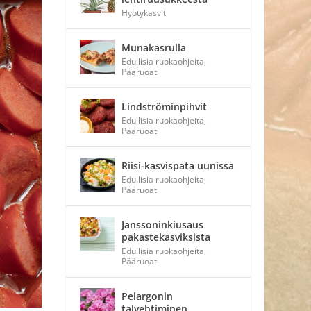
Hyötykasvit
Munakasrulla
Edullisia ruokaohjeita
,
Pääruoat
Lindströminpihvit
Edullisia ruokaohjeita
,
Pääruoat
Riisi-kasvispata uunissa
Edullisia ruokaohjeita
,
Pääruoat
Janssoninkiusaus
pakastekasviksista
Edullisia ruokaohjeita
,
Pääruoat
Pelargonin
talvehtiminen