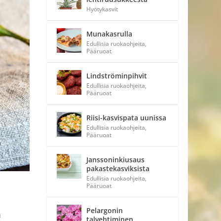
Hyötykasvit
Munakasrulla
Edullisia ruokaohjeita
,
Pääruoat
Lindströminpihvit
Edullisia ruokaohjeita
,
Pääruoat
Riisi-kasvispata uunissa
Edullisia ruokaohjeita
,
Pääruoat
Janssoninkiusaus
pakastekasviksista
Edullisia ruokaohjeita
,
Pääruoat
Pelargonin
a
talvehtiminen