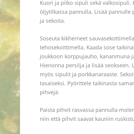
Kuori ja pilko sipuli sekä valkosipuli. 
öljytilkassa pannulla. Lisää pannulle
ja sekoita.
Soseuta kikherneet sauvasekottimella
tehosekoittimella. Kaada sose taikina
joukkoon korppujauho, kananmuna j
Hienonna persilja ja lisää seokseen. 
myös sipulit ja porkkanaraaste. Sekoi
tasaiseksi. Pyörittele taikinasta sama
pihvejä.
Paista pihvit rasvassa pannulla mol
niin että pihvit saavat kauniin ruskis