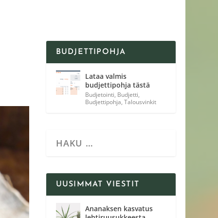
BUDJETTIPOHJA
Lataa valmis
budjettipohja tästä
Budjetointi
,
Budjetti
,
Budjettipohja
,
Talousvinkit
UUSIMMAT VIESTIT
Ananaksen kasvatus
lehtiruusukkeesta