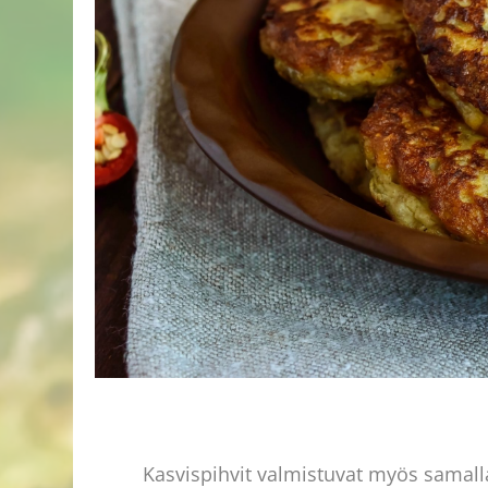
Kasvispihvit valmistuvat myös samall