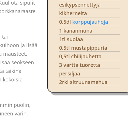
Kuullota sipulit
esikypsennettyjä
 porkkanaraaste
kikherneitä
0,5dl
korppujauhoja
1 kananmuna
 tai
1tl suolaa
kulhoon ja lisää
0,5tl mustapippuria
a mausteet.
0,5tl chilijauhetta
Lisää seokseen
3 vartta tuoretta
ta taikina
persiljaa
n kokoisia
2rkl sitruunamehua
emmin puolin,
tuneen värin.