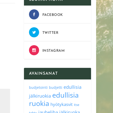
FACEBOOK
TWITTER
INSTAGRAM
AVAINSANAT
edullisia
budjetointi
budjetti
edullisia
jälkiruokia
ruokia
hyötykasvit
itse
jauheliha
jälkiruoka
tehty