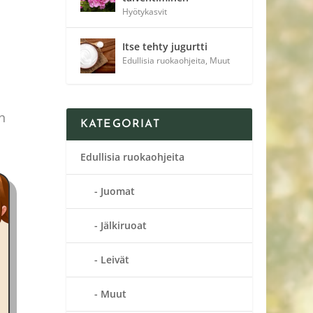
Hyötykasvit
Itse tehty jugurtti
Edullisia ruokaohjeita
,
Muut
n
KATEGORIAT
Edullisia ruokaohjeita
Juomat
Jälkiruoat
Leivät
Muut