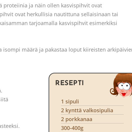
 proteiinia ja näin ollen kasvispihvit ovat
ihvit ovat herkullisia nautittuna sellaisinaan tai
okaisamman tarjoamalla kasvispihvit esimerkiksi
a isompi määrä ja pakastaa loput kiireisten arkipäivie
RESEPTI
.
iitä
1 sipuli
2 kynttä valkosipulia
2 porkkanaa
asteeksi.
300-400g