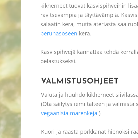
kikherneet tuovat kasvispihveihin lisää
ravitsevampia ja täyttävämpiä. Kasvisp
salaatin kera, mutta ateriasta saa ru
perunasoseen
kera.
Kasvispihvejä kannattaa tehdä kerrall
pelastukseksi.
VALMISTUSOHJEET
Valuta ja huuhdo kikherneet siivilässä
(Ota säilytysliemi talteen ja valmista s
vegaanisia marenkeja
.)
Kuori ja raasta porkkanat hienoksi ra