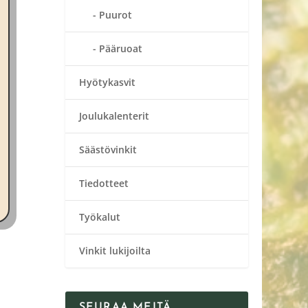
Puurot
Pääruoat
Hyötykasvit
Joulukalenterit
Säästövinkit
Tiedotteet
Työkalut
Vinkit lukijoilta
SEURAA MEITÄ