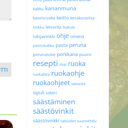
kananmuna
kakku
keitto
kasvisruoka
kesäkurpitsa
leivonta
kinkku
lisätulo
ohje
lukijavinkki
omena
peruna
pasta
pannukakku
porkkana
puuro
perunasose
resepti
ruoka
riisi
TTI
ruokaohje
ruokalista
ruokaohjeet
sienestä
sipuli
sokeri
säästäminen
säästövinkit
säästövinkki
talouden suunnittelu