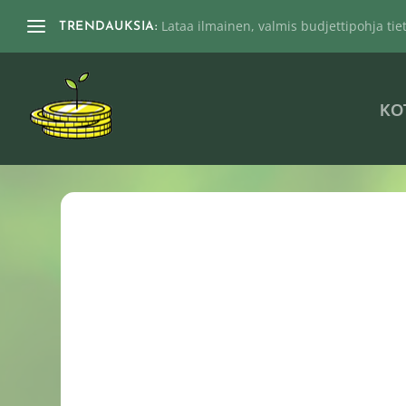
Lataa ilmainen, valmis budjettipohja tieto
TRENDAUKSIA:
KO