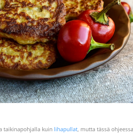
a taikinapohjalla kuin
lihapullat
, mutta tässä ohjeess