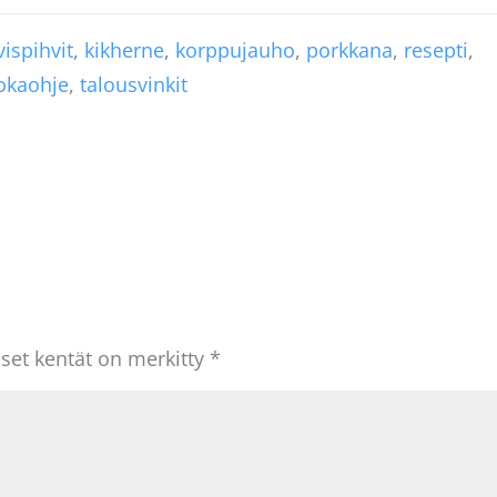
vispihvit
,
kikherne
,
korppujauho
,
porkkana
,
resepti
,
okaohje
,
talousvinkit
iset kentät on merkitty
*