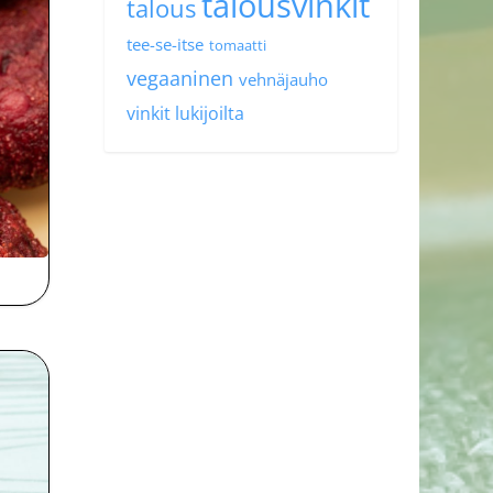
talousvinkit
talous
tee-se-itse
tomaatti
vegaaninen
vehnäjauho
vinkit lukijoilta